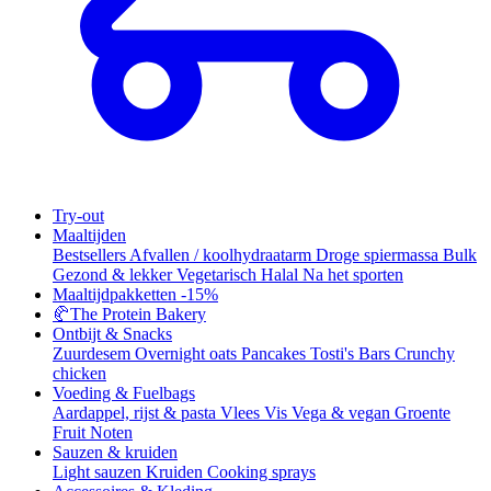
Try-out
Maaltijden
Bestsellers
Afvallen / koolhydraatarm
Droge spiermassa
Bulk
Gezond & lekker
Vegetarisch
Halal
Na het sporten
Maaltijdpakketten
-15%
🥐
The Protein Bakery
Ontbijt & Snacks
Zuurdesem
Overnight oats
Pancakes
Tosti's
Bars
Crunchy
chicken
Voeding & Fuelbags
Aardappel, rijst & pasta
Vlees
Vis
Vega & vegan
Groente
Fruit
Noten
Sauzen & kruiden
Light sauzen
Kruiden
Cooking sprays