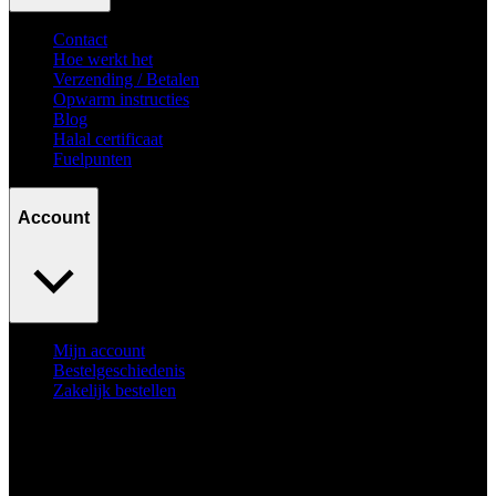
Contact
Hoe werkt het
Verzending / Betalen
Opwarm instructies
Blog
Halal certificaat
Fuelpunten
Account
Mijn account
Bestelgeschiedenis
Zakelijk bestellen
Surpass
your goals.
No excuses.