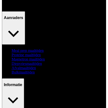
Ma - Vr / 09:00 - 17:00
Aanraders
Meal prep maaltijden
Proteïne maaltijden
Magnetron maaltijden
Diepvriesmaaltijden
Afvalmaaltijden
Bulkmaaltijden
Informatie