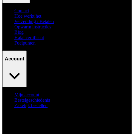
Contact
Hoe werkt het
Verzending / Betalen
Opwarm instructies
Blog
Halal certificaat
Fuelpunten
Account
Mijn account
Bestelgeschiedenis
Zakelijk bestellen
Surpass
your goals.
No excuses.