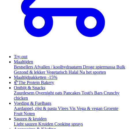
Try-out
Maaltijden
Bestsellers
Afvallen / koolhydraatarm
Droge spiermassa
Bulk
Gezond & lekker
Vegetarisch
Halal
Na het sporten
Maaltijdpakketten
-15%
🥐
The Protein Bakery
Ontbijt & Snacks
Zuurdesem
Overnight oats
Pancakes
Tosti's
Bars
Crunchy
chicken
Voeding & Fuelbags
Aardappel, rijst & pasta
Vlees
Vis
Vega & vegan
Groente
Fruit
Noten
Sauzen & kruiden
Light sauzen
Kruiden
Cooking sprays