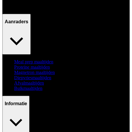
Ma - Vr / 09:00 - 17:00
Aanraders
Meal prep maaltijden
Proteïne maaltijden
Magnetron maaltijden
Diepvriesmaaltijden
Afvalmaaltijden
Bulkmaaltijden
Informatie