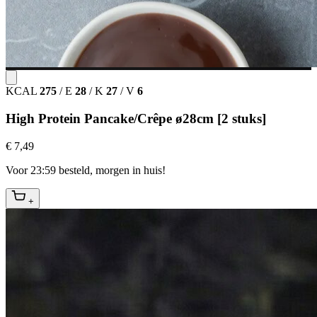
KCAL
275
/
E
28
/
K
27
/
V
6
High Protein Pancake/Crêpe ø28cm [2 stuks]
€ 7,49
Voor 23:59 besteld, morgen in huis!
+