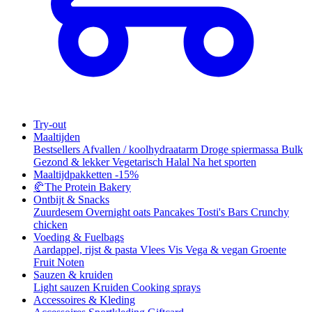
Try-out
Maaltijden
Bestsellers
Afvallen / koolhydraatarm
Droge spiermassa
Bulk
Gezond & lekker
Vegetarisch
Halal
Na het sporten
Maaltijdpakketten
-15%
🥐
The Protein Bakery
Ontbijt & Snacks
Zuurdesem
Overnight oats
Pancakes
Tosti's
Bars
Crunchy
chicken
Voeding & Fuelbags
Aardappel, rijst & pasta
Vlees
Vis
Vega & vegan
Groente
Fruit
Noten
Sauzen & kruiden
Light sauzen
Kruiden
Cooking sprays
Accessoires & Kleding