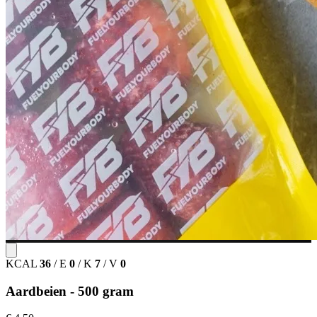
KCAL
36
/
E
0
/
K
7
/
V
0
Aardbeien - 500 gram