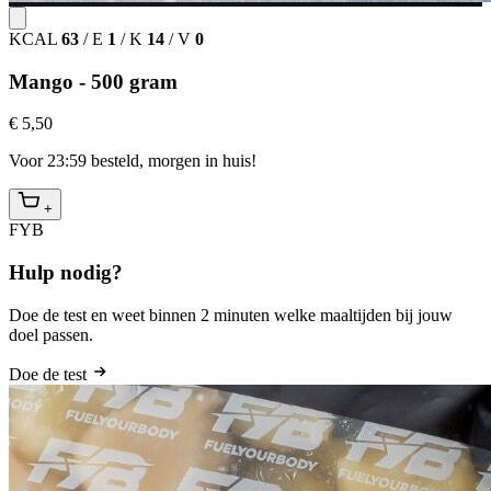
KCAL
63
/
E
1
/
K
14
/
V
0
Mango - 500 gram
€ 5,50
Voor 23:59 besteld, morgen in huis!
+
FYB
Hulp nodig?
Doe de test en weet binnen 2 minuten welke maaltijden bij jouw
doel passen.
Doe de test