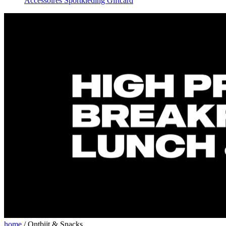
Accessoires
Sportkleding
Giftcard
home
/
Ontbijt & Snacks