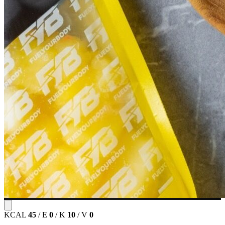
KCAL
45
/
E
0
/
K
10
/
V
0