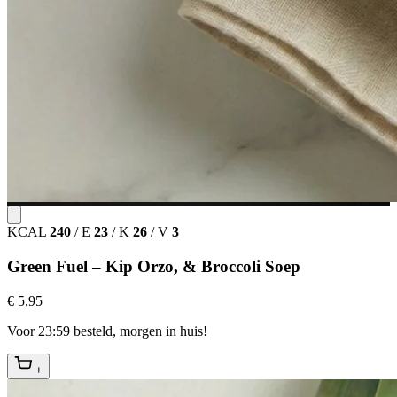
KCAL
240
/
E
23
/
K
26
/
V
3
Green Fuel – Kip Orzo, & Broccoli Soep
€ 5,95
Voor 23:59 besteld, morgen in huis!
+