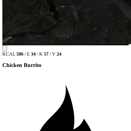
KCAL
586
/
E
34
/
K
57
/
V
24
Chicken Burrito