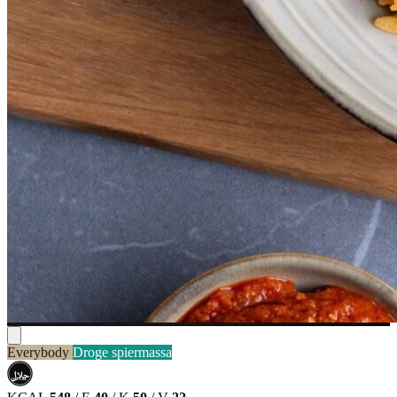
Everybody
Droge spiermassa
حلال
HALAL