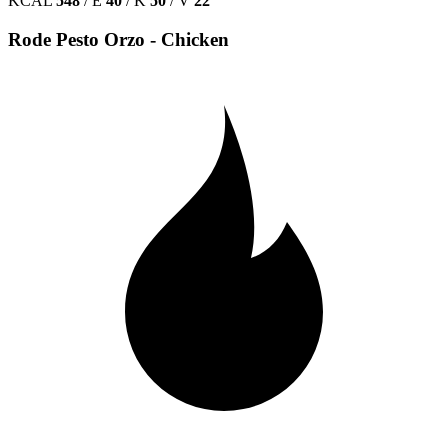
KCAL
548
/
E
40
/
K
50
/
V
22
Rode Pesto Orzo - Chicken