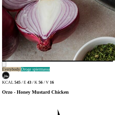
Everybody
Droge spiermassa
حلال
HALAL
KCAL
545
/
E
43
/
K
56
/
V
16
Orzo - Honey Mustard Chicken