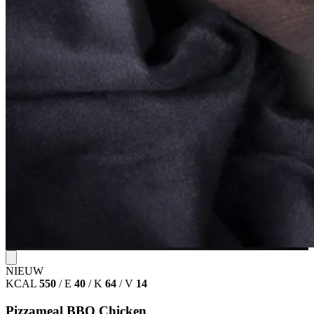
NIEUW
KCAL
550
/
E
40
/
K
64
/
V
14
Pizzameal BBQ Chicken