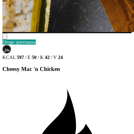
Droge spiermassa
حلال
HALAL
KCAL
597
/
E
50
/
K
42
/
V
24
Cheesy Mac 'n Chicken