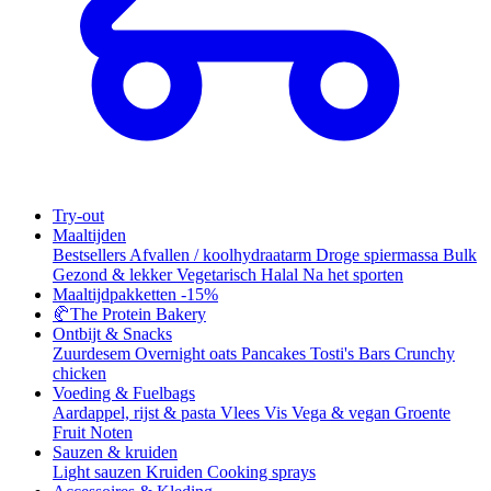
Try-out
Maaltijden
Bestsellers
Afvallen / koolhydraatarm
Droge spiermassa
Bulk
Gezond & lekker
Vegetarisch
Halal
Na het sporten
Maaltijdpakketten
-15%
🥐
The Protein Bakery
Ontbijt & Snacks
Zuurdesem
Overnight oats
Pancakes
Tosti's
Bars
Crunchy
chicken
Voeding & Fuelbags
Aardappel, rijst & pasta
Vlees
Vis
Vega & vegan
Groente
Fruit
Noten
Sauzen & kruiden
Light sauzen
Kruiden
Cooking sprays