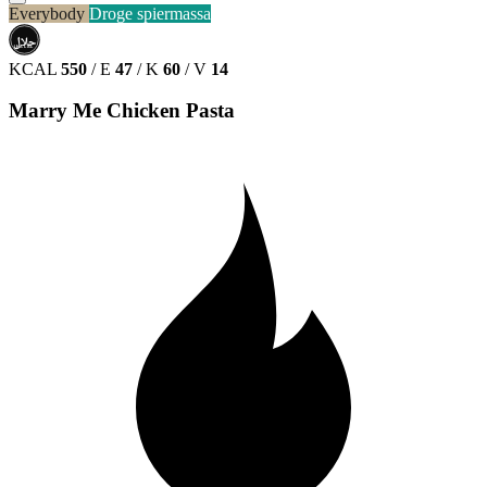
Everybody
Droge spiermassa
حلال
HALAL
KCAL
550
/
E
47
/
K
60
/
V
14
Marry Me Chicken Pasta