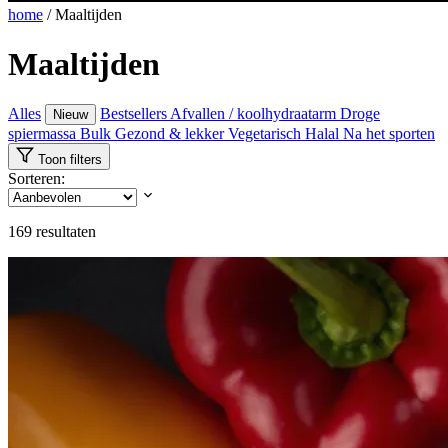
home
/
Maaltijden
Maaltijden
Alles
Bestsellers
Afvallen / koolhydraatarm
Droge
Nieuw
spiermassa
Bulk
Gezond & lekker
Vegetarisch
Halal
Na het sporten
Toon filters
Sorteren:
169
resultaten