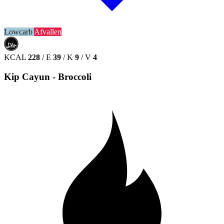
Lowcarb
Afvallen
حلال
HALAL
KCAL
228
/
E
39
/
K
9
/
V
4
Kip Cayun - Broccoli