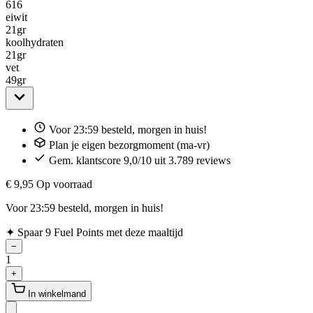
616
eiwit
21
gr
koolhydraten
21
gr
vet
49
gr
Voor 23:59 besteld, morgen in huis!
Plan je eigen bezorgmoment (ma-vr)
Gem. klantscore 9,0/10 uit 3.789 reviews
€ 9,95
Op voorraad
Voor 23:59 besteld, morgen in huis!
✦
Spaar 9 Fuel Points met deze maaltijd
−
1
+
In winkelmand