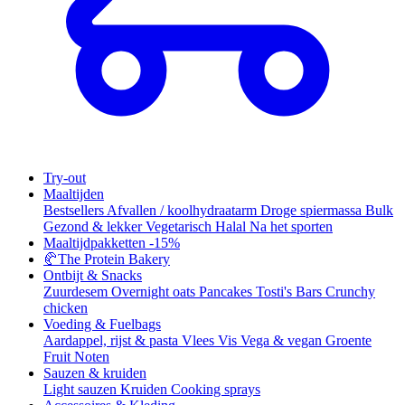
Try-out
Maaltijden
Bestsellers
Afvallen / koolhydraatarm
Droge spiermassa
Bulk
Gezond & lekker
Vegetarisch
Halal
Na het sporten
Maaltijdpakketten
-15%
🥐
The Protein Bakery
Ontbijt & Snacks
Zuurdesem
Overnight oats
Pancakes
Tosti's
Bars
Crunchy
chicken
Voeding & Fuelbags
Aardappel, rijst & pasta
Vlees
Vis
Vega & vegan
Groente
Fruit
Noten
Sauzen & kruiden
Light sauzen
Kruiden
Cooking sprays