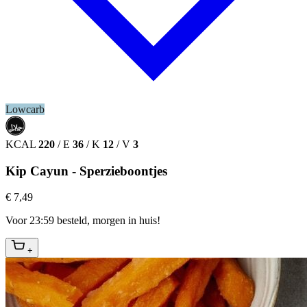
Lowcarb
حلال
HALAL
KCAL
220
/
E
36
/
K
12
/
V
3
Kip Cayun - Sperzieboontjes
€ 7,49
Voor 23:59 besteld, morgen in huis!
+