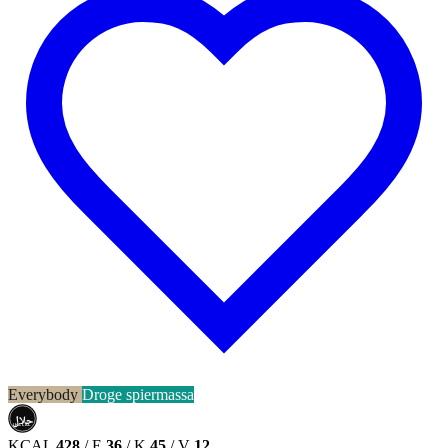
Everybody
Droge spiermassa
حلال
HALAL
KCAL
428
/
E
36
/
K
45
/
V
12