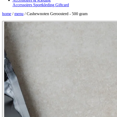
Accessoires & Kleding
Accessoires
Sportkleding
Giftcard
home
/
menu
/
Cashewnoten Geroosterd - 500 gram