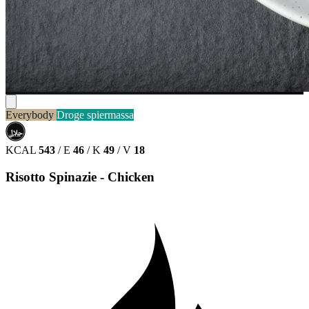
Everybody
Droge spiermassa
حلال
HALAL
KCAL
543
/
E
46
/
K
49
/
V
18
Risotto Spinazie - Chicken