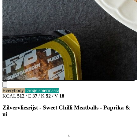
Everybody
Droge spiermassa
KCAL
512
/
E
37
/
K
52
/
V
18
Zilvervliesrijst - Sweet Chilli Meatballs - Paprika &
ui