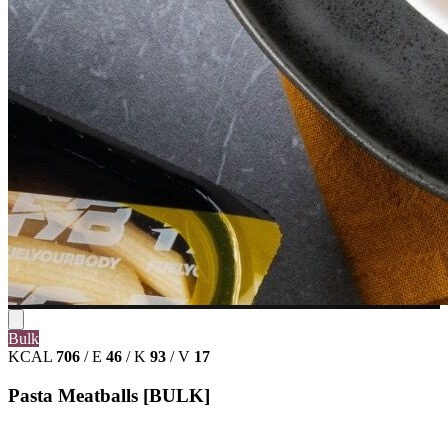
Bulk
KCAL
706
/
E
46
/
K
93
/
V
17
Pasta Meatballs [BULK]