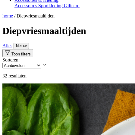
Accessoires & Kleding
Accessoires
Sportkleding
Giftcard
home
/
Diepvriesmaaltijden
Diepvriesmaaltijden
Alles
Nieuw
Toon filters
Sorteren:
32
resultaten