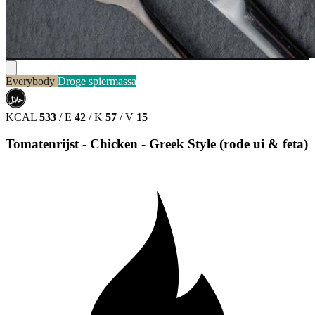
Everybody
Droge spiermassa
حلال
HALAL
KCAL
533
/
E
42
/
K
57
/
V
15
Tomatenrijst - Chicken - Greek Style (rode ui & feta)