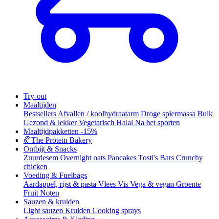
Try-out
Maaltijden
Bestsellers
Afvallen / koolhydraatarm
Droge spiermassa
Bulk
Gezond & lekker
Vegetarisch
Halal
Na het sporten
Maaltijdpakketten
-15%
🥐
The Protein Bakery
Ontbijt & Snacks
Zuurdesem
Overnight oats
Pancakes
Tosti's
Bars
Crunchy
chicken
Voeding & Fuelbags
Aardappel, rijst & pasta
Vlees
Vis
Vega & vegan
Groente
Fruit
Noten
Sauzen & kruiden
Light sauzen
Kruiden
Cooking sprays