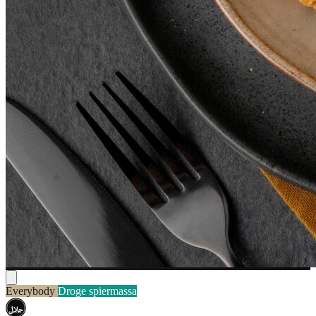
Everybody
Droge spiermassa
حلال
HALAL