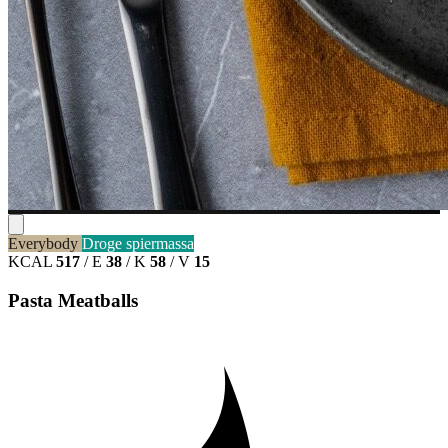
Everybody
Droge spiermassa
KCAL
517
/
E
38
/
K
58
/
V
15
Pasta Meatballs