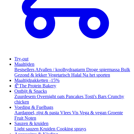
Try-out
Maaltijden
Bestsellers
Afvallen / koolhydraatarm
Droge spiermassa
Bulk
Gezond & lekker
Vegetarisch
Halal
Na het sporten
Maaltijdpakketten
-15%
🥐
The Protein Bakery
Ontbijt & Snacks
Zuurdesem
Overnight oats
Pancakes
Tosti's
Bars
Crunchy
chicken
Voeding & Fuelbags
Aardappel, rijst & pasta
Vlees
Vis
Vega & vegan
Groente
Fruit
Noten
Sauzen & kruiden
Light sauzen
Kruiden
Cooking sprays