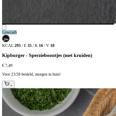
Lowcarb
حلال
HALAL
KCAL
295
/
E
35
/
K
16
/
V
10
Kipburger - Sperzieboontjes (met kruiden)
€ 7,49
Voor 23:59 besteld, morgen in huis!
+