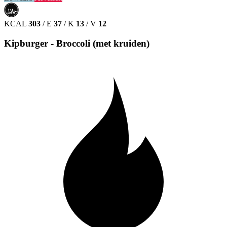
حلال
HALAL
KCAL
303
/
E
37
/
K
13
/
V
12
Kipburger - Broccoli (met kruiden)