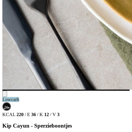
Lowcarb
حلال
HALAL
KCAL
220
/
E
36
/
K
12
/
V
3
Kip Cayun - Sperzieboontjes