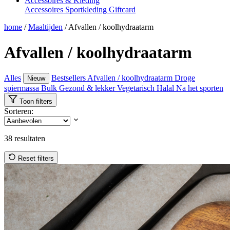
Accessoires & Kleding
Accessoires
Sportkleding
Giftcard
home
/
Maaltijden
/
Afvallen / koolhydraatarm
Afvallen / koolhydraatarm
Alles
Bestsellers
Afvallen / koolhydraatarm
Droge
Nieuw
spiermassa
Bulk
Gezond & lekker
Vegetarisch
Halal
Na het sporten
Toon filters
Sorteren:
38
resultaten
Reset filters