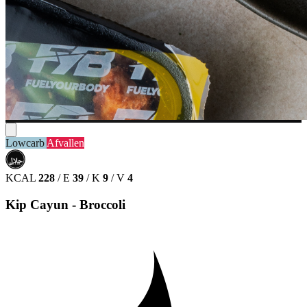
Lowcarb
Afvallen
حلال
HALAL
KCAL
228
/
E
39
/
K
9
/
V
4
Kip Cayun - Broccoli