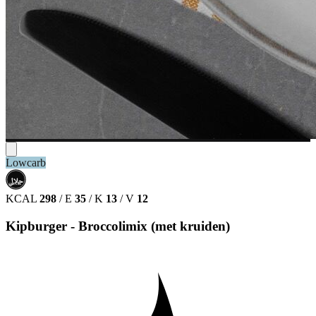
Lowcarb
حلال
HALAL
KCAL
298
/
E
35
/
K
13
/
V
12
Kipburger - Broccolimix (met kruiden)