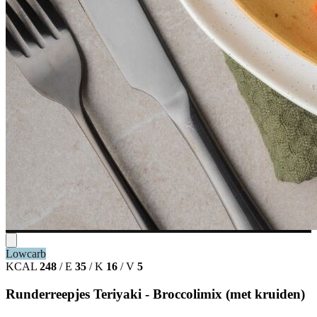
Lowcarb
KCAL
248
/
E
35
/
K
16
/
V
5
Runderreepjes Teriyaki - Broccolimix (met kruiden)