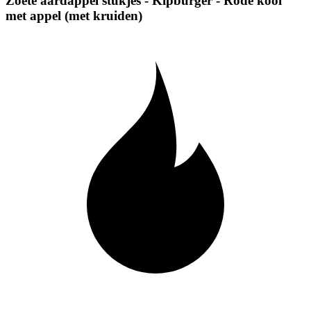
Zoete aardappel stukjes - Kipburger - Rode kool
met appel (met kruiden)