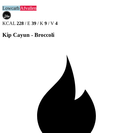
Lowcarb
Afvallen
حلال
HALAL
KCAL
228
/
E
39
/
K
9
/
V
4
Kip Cayun - Broccoli