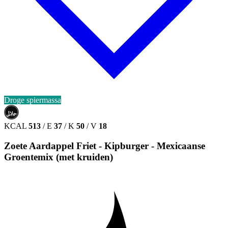
Droge spiermassa
حلال
HALAL
KCAL
513
/
E
37
/
K
50
/
V
18
Zoete Aardappel Friet - Kipburger - Mexicaanse
Groentemix (met kruiden)