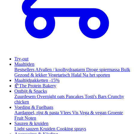
Try-out
Maaltijden
Bestsellers
Afvallen / koolhydraatarm
Droge spiermassa
Bulk
Gezond & lekker
Vegetarisch
Halal
Na het sporten
Maaltijdpakketten
-15%
🥐
The Protein Bakery
Ontbijt & Snacks
Zuurdesem
Overnight oats
Pancakes
Tosti's
Bars
Crunchy
chicken
Voeding & Fuelbags
Aardappel, rijst & pasta
Vlees
Vis
Vega & vegan
Groente
Fruit
Noten
Sauzen & kruiden
Light sauzen
Kruiden
Cooking sprays