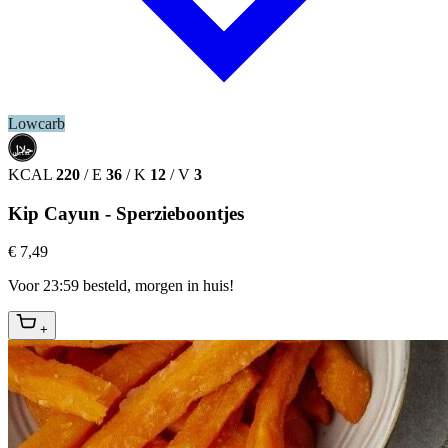
Lowcarb
حلال
HALAL
KCAL
220
/
E
36
/
K
12
/
V
3
Kip Cayun - Sperzieboontjes
€ 7,49
Voor 23:59 besteld, morgen in huis!
+