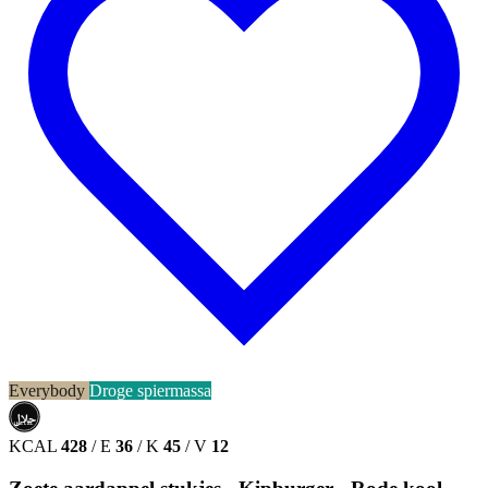
Everybody
Droge spiermassa
حلال
HALAL
KCAL
428
/
E
36
/
K
45
/
V
12