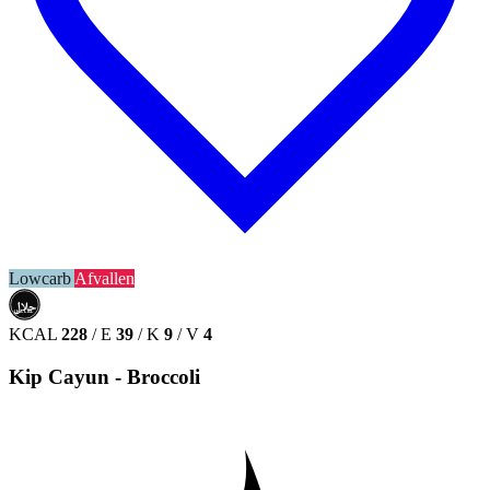
Lowcarb
Afvallen
حلال
HALAL
KCAL
228
/
E
39
/
K
9
/
V
4
Kip Cayun - Broccoli