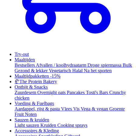
Try-out
Maaltijden
Bestsellers
Afvallen / koolhydraatarm
Droge spiermassa
Bulk
Gezond & lekker
Vegetarisch
Halal
Na het sporten
Maaltijdpakketten
-15%
🥐
The Protein Bakery
Ontbijt & Snacks
Zuurdesem
Overnight oats
Pancakes
Tosti's
Bars
Crunchy
chicken
Voeding & Fuelbags
Aardappel, rijst & pasta
Vlees
Vis
Vega & vegan
Groente
Fruit
Noten
Sauzen & kruiden
Light sauzen
Kruiden
Cooking sprays
Accessoires & Kleding