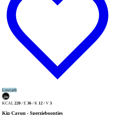
Lowcarb
حلال
HALAL
KCAL
220
/
E
36
/
K
12
/
V
3
Kip Cayun - Sperzieboontjes