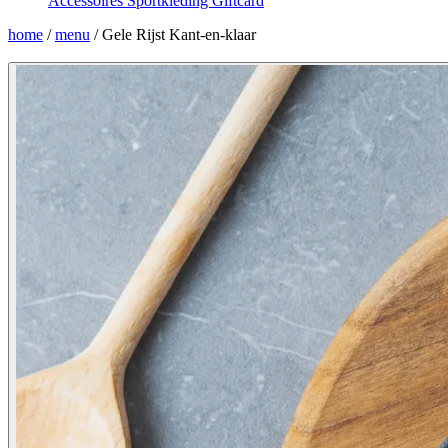
Accessoires
Sportkleding
Giftcard
home
/
menu
/
Gele Rijst Kant-en-klaar