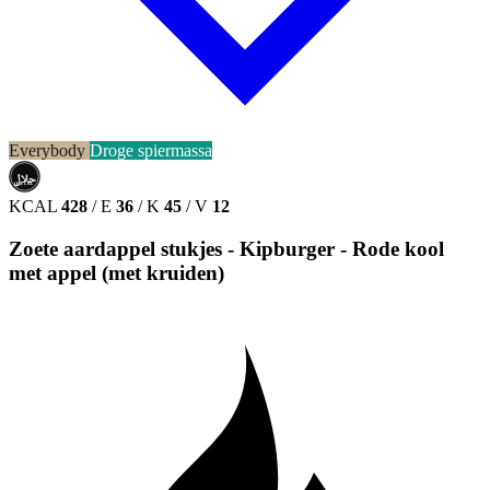
Everybody
Droge spiermassa
حلال
HALAL
KCAL
428
/
E
36
/
K
45
/
V
12
Zoete aardappel stukjes - Kipburger - Rode kool
met appel (met kruiden)