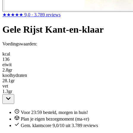
★★★★★
9,0
· 3.789 reviews
Gele Rijst Kant-en-klaar
Voedingswaarden:
kcal
136
eiwit
2.8
gr
koolhydraten
28.1
gr
vet
1.3
gr
Voor 23:59 besteld, morgen in huis!
Plan je eigen bezorgmoment (ma-vr)
Gem. klantscore 9,0/10 uit 3.789 reviews