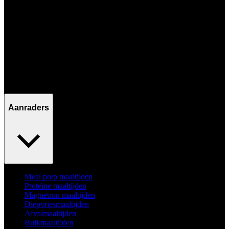
Ma - Vr / 09:00 - 17:00
Aanraders
Meal prep maaltijden
Proteïne maaltijden
Magnetron maaltijden
Diepvriesmaaltijden
Afvalmaaltijden
Bulkmaaltijden