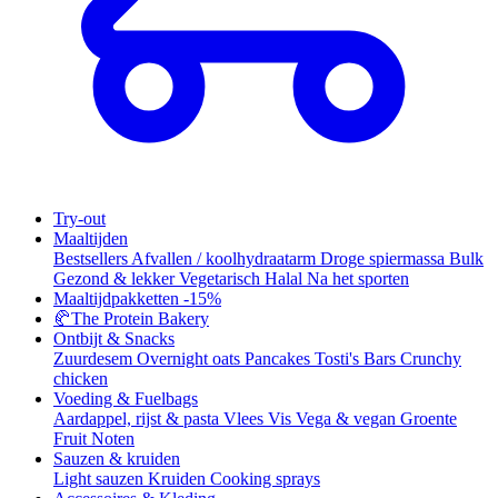
Try-out
Maaltijden
Bestsellers
Afvallen / koolhydraatarm
Droge spiermassa
Bulk
Gezond & lekker
Vegetarisch
Halal
Na het sporten
Maaltijdpakketten
-15%
🥐
The Protein Bakery
Ontbijt & Snacks
Zuurdesem
Overnight oats
Pancakes
Tosti's
Bars
Crunchy
chicken
Voeding & Fuelbags
Aardappel, rijst & pasta
Vlees
Vis
Vega & vegan
Groente
Fruit
Noten
Sauzen & kruiden
Light sauzen
Kruiden
Cooking sprays