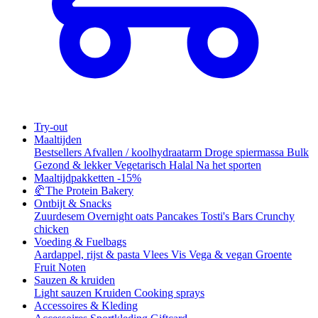
Try-out
Maaltijden
Bestsellers
Afvallen / koolhydraatarm
Droge spiermassa
Bulk
Gezond & lekker
Vegetarisch
Halal
Na het sporten
Maaltijdpakketten
-15%
🥐
The Protein Bakery
Ontbijt & Snacks
Zuurdesem
Overnight oats
Pancakes
Tosti's
Bars
Crunchy
chicken
Voeding & Fuelbags
Aardappel, rijst & pasta
Vlees
Vis
Vega & vegan
Groente
Fruit
Noten
Sauzen & kruiden
Light sauzen
Kruiden
Cooking sprays
Accessoires & Kleding