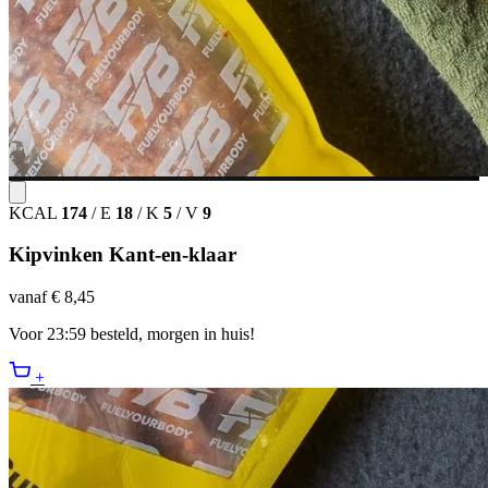
KCAL
174
/
E
18
/
K
5
/
V
9
Kipvinken Kant-en-klaar
vanaf € 8,45
Voor 23:59 besteld, morgen in huis!
+