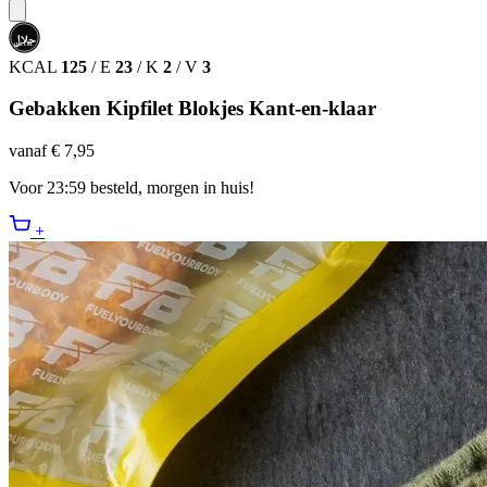
حلال
HALAL
KCAL
125
/
E
23
/
K
2
/
V
3
Gebakken Kipfilet Blokjes Kant-en-klaar
vanaf € 7,95
Voor 23:59 besteld, morgen in huis!
+