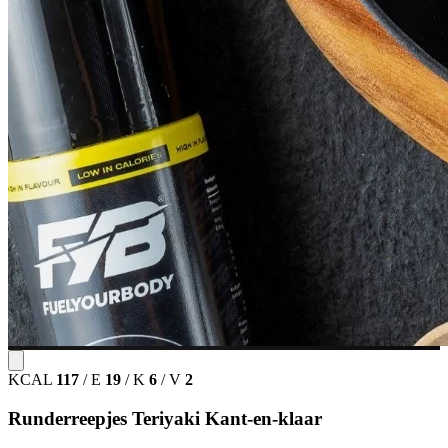
KCAL
117
/
E
19
/
K
6
/
V
2
Runderreepjes Teriyaki Kant-en-klaar