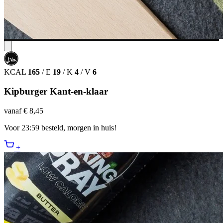
حلال
HALAL
KCAL
165
/
E
19
/
K
4
/
V
6
Kipburger Kant-en-klaar
vanaf € 8,45
Voor 23:59 besteld, morgen in huis!
+