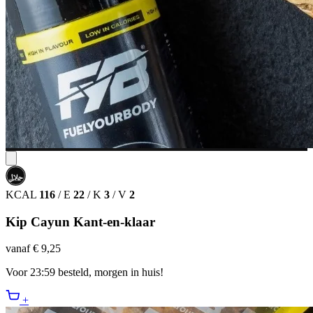
حلال
HALAL
KCAL
116
/
E
22
/
K
3
/
V
2
Kip Cayun Kant-en-klaar
vanaf € 9,25
Voor 23:59 besteld, morgen in huis!
+