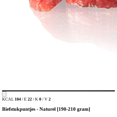
KCAL
104
/
E
22
/
K
0
/
V
2
Biefstukpuntjes - Naturel [190-210 gram]