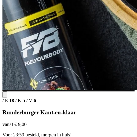
/
E
18
/
K
5
/
V
6
Runderburger Kant-en-klaar
vanaf € 9,00
Voor 23:59 besteld, morgen in huis!