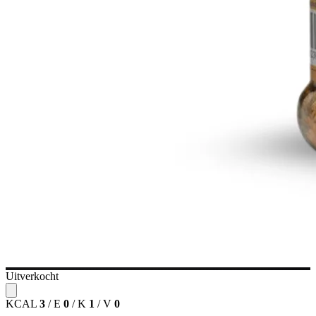
Uitverkocht
KCAL
3
/
E
0
/
K
1
/
V
0