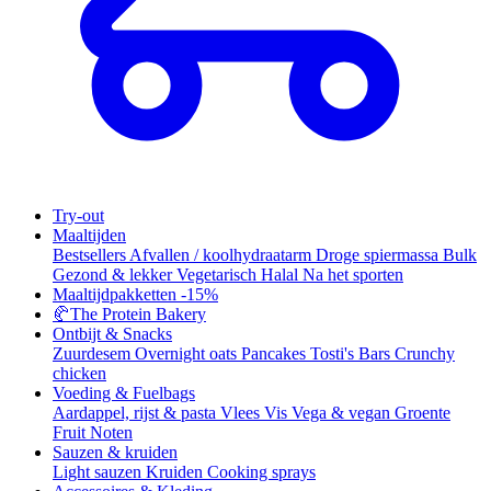
Try-out
Maaltijden
Bestsellers
Afvallen / koolhydraatarm
Droge spiermassa
Bulk
Gezond & lekker
Vegetarisch
Halal
Na het sporten
Maaltijdpakketten
-15%
🥐
The Protein Bakery
Ontbijt & Snacks
Zuurdesem
Overnight oats
Pancakes
Tosti's
Bars
Crunchy
chicken
Voeding & Fuelbags
Aardappel, rijst & pasta
Vlees
Vis
Vega & vegan
Groente
Fruit
Noten
Sauzen & kruiden
Light sauzen
Kruiden
Cooking sprays