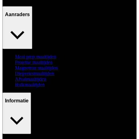
Ma - Vr / 09:00 - 17:00
Aanraders
Meal prep maaltijden
Proteïne maaltijden
Magnetron maaltijden
Diepvriesmaaltijden
Afvalmaaltijden
Bulkmaaltijden
Informatie