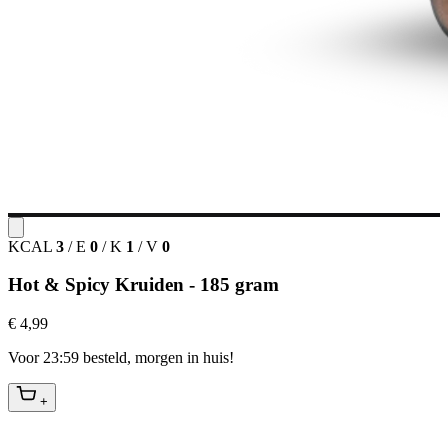
KCAL
3
/
E
0
/
K
1
/
V
0
Hot & Spicy Kruiden - 185 gram
€ 4,99
Voor 23:59 besteld, morgen in huis!
+