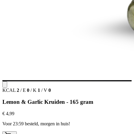
KCAL
2
/
E
0
/
K
1
/
V
0
Lemon & Garlic Kruiden - 165 gram
€ 4,99
Voor 23:59 besteld, morgen in huis!