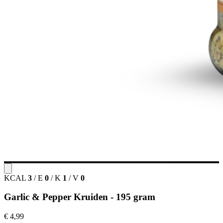
KCAL
3
/
E
0
/
K
1
/
V
0
Garlic & Pepper Kruiden - 195 gram
€ 4,99