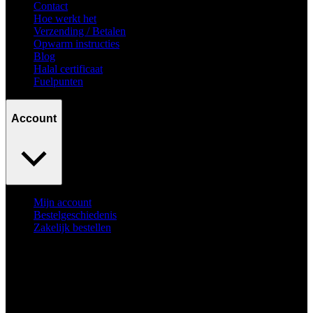
Contact
Hoe werkt het
Verzending / Betalen
Opwarm instructies
Blog
Halal certificaat
Fuelpunten
Account
Mijn account
Bestelgeschiedenis
Zakelijk bestellen
Surpass
your goals.
No excuses.
© Fuelyourbody B.V. 2026. Alle rechten voorbehouden.