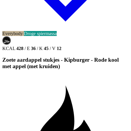
Everybody
Droge spiermassa
حلال
HALAL
KCAL
428
/
E
36
/
K
45
/
V
12
Zoete aardappel stukjes - Kipburger - Rode kool
met appel (met kruiden)