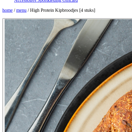
Accessoires
Sportkleding
Giftcard
home
/
menu
/
High Protein Kipbroodjes [4 stuks]