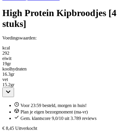
High Protein Kipbroodjes [4
stuks]
Voedingswaarden:
kcal
292
eiwit
19
gr
koolhydraten
16.3
gr
vet
15.2
gr
Voor 23:59 besteld, morgen in huis!
Plan je eigen bezorgmoment (ma-vr)
Gem. klantscore 9,0/10 uit 3.789 reviews
€ 8,45
Uitverkocht