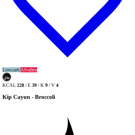
Lowcarb
Afvallen
حلال
HALAL
KCAL
228
/
E
39
/
K
9
/
V
4
Kip Cayun - Broccoli