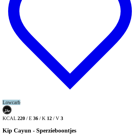
Lowcarb
حلال
HALAL
KCAL
220
/
E
36
/
K
12
/
V
3
Kip Cayun - Sperzieboontjes