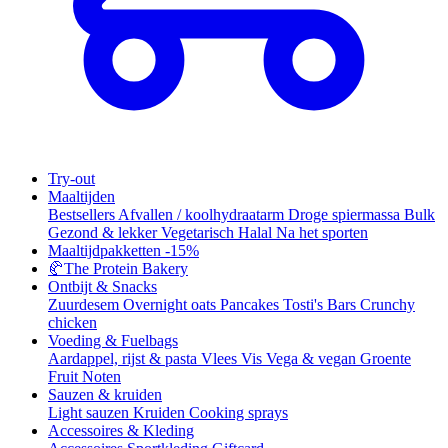
Try-out
Maaltijden
Bestsellers
Afvallen / koolhydraatarm
Droge spiermassa
Bulk
Gezond & lekker
Vegetarisch
Halal
Na het sporten
Maaltijdpakketten
-15%
🥐
The Protein Bakery
Ontbijt & Snacks
Zuurdesem
Overnight oats
Pancakes
Tosti's
Bars
Crunchy
chicken
Voeding & Fuelbags
Aardappel, rijst & pasta
Vlees
Vis
Vega & vegan
Groente
Fruit
Noten
Sauzen & kruiden
Light sauzen
Kruiden
Cooking sprays
Accessoires & Kleding