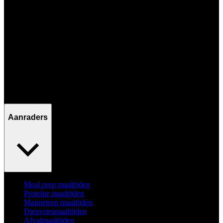
Ma - Vr / 09:00 - 17:00
Aanraders
Meal prep maaltijden
Proteïne maaltijden
Magnetron maaltijden
Diepvriesmaaltijden
Afvalmaaltijden