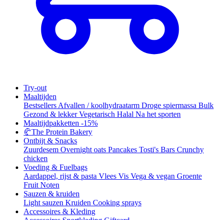
Try-out
Maaltijden
Bestsellers
Afvallen / koolhydraatarm
Droge spiermassa
Bulk
Gezond & lekker
Vegetarisch
Halal
Na het sporten
Maaltijdpakketten
-15%
🥐
The Protein Bakery
Ontbijt & Snacks
Zuurdesem
Overnight oats
Pancakes
Tosti's
Bars
Crunchy
chicken
Voeding & Fuelbags
Aardappel, rijst & pasta
Vlees
Vis
Vega & vegan
Groente
Fruit
Noten
Sauzen & kruiden
Light sauzen
Kruiden
Cooking sprays
Accessoires & Kleding