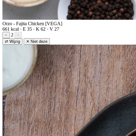
Orzo - Fajita Chicken [VEGA]
661 kcal · E 35 · K 62 · V 27
2
−
+
⇄ Wijzig
✕ Niet deze