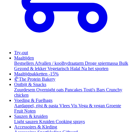
Try-out
Maaltijden
Bestsellers
Afvallen / koolhydraatarm
Droge spiermassa
Bulk
Gezond & lekker
Vegetarisch
Halal
Na het sporten
Maaltijdpakketten
-15%
🥐
The Protein Bakery
Ontbijt & Snacks
Zuurdesem
Overnight oats
Pancakes
Tosti's
Bars
Crunchy
chicken
Voeding & Fuelbags
Aardappel, rijst & pasta
Vlees
Vis
Vega & vegan
Groente
Fruit
Noten
Sauzen & kruiden
Light sauzen
Kruiden
Cooking sprays
Accessoires & Kleding