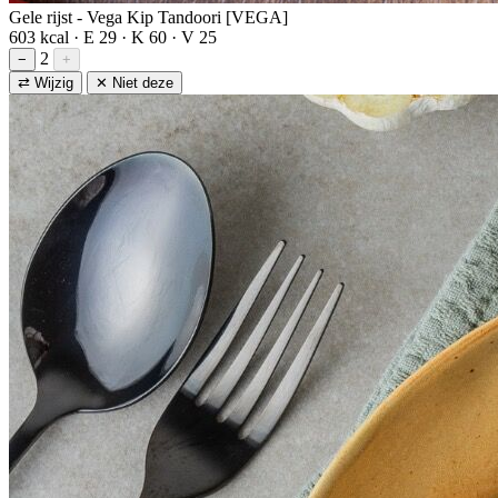
Gele rijst - Vega Kip Tandoori [VEGA]
603 kcal · E 29 · K 60 · V 25
2
−
+
⇄ Wijzig
✕ Niet deze