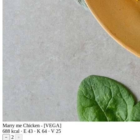
Marry me Chicken - [VEGA]
688 kcal · E 43 · K 64 · V 25
2
−
+