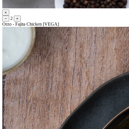
×
2
−
+
Orzo - Fajita Chicken [VEGA]