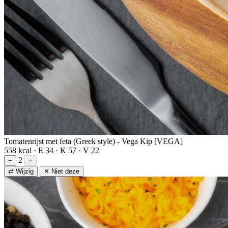
Tomatenrijst met feta (Greek style) - Vega Kip [VEGA]
558 kcal · E 34 · K 57 · V 22
2
−
+
⇄ Wijzig
✕ Niet deze