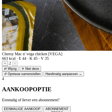
Cheesy Mac n' vega chicken [VEGA]
663 kcal · E 44 · K 45 · V 35
2
−
+
⇄ Wijzig
✕ Niet deze
↺ Opnieuw samenstellen
Handmatig aanpassen →
4
AANKOOPOPTIE
Eenmalig of liever een abonnement?
EENMALIGE AANKOOP
ABONNEMENT