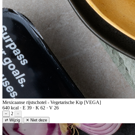
Mexicaanse rijstschotel - Vegetarische Kip [VEGA]
640 kcal · E 39 · K 62 · V 26
2
−
+
⇄ Wijzig
✕ Niet deze