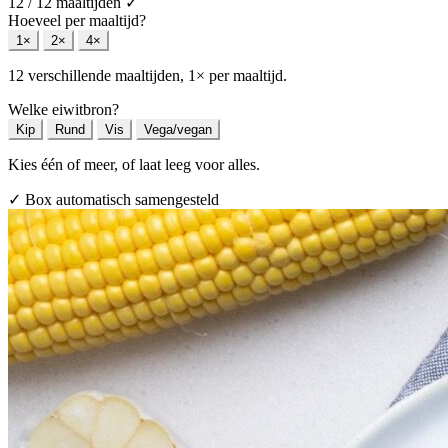
12 / 12 maaltijden
✓
Hoeveel per maaltijd?
1×
2×
4×
12 verschillende maaltijden, 1× per maaltijd.
Welke eiwitbron?
Kip
Rund
Vis
Vega/vegan
Kies één of meer, of laat leeg voor alles.
✓ Box automatisch samengesteld