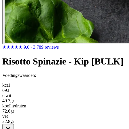
★★★★★
9,0
· 3.789 reviews
Risotto Spinazie - Kip [BULK]
Voedingswaarden:
kcal
693
eiwit
49.3
gr
koolhydraten
72.6
gr
vet
22.8
gr