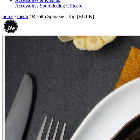
Accessoires & Kleding
Accessoires
Sportkleding
Giftcard
home
/
menu
/
Risotto Spinazie - Kip [BULK]
حلال
HALAL