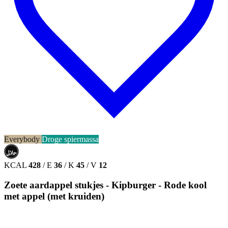
Everybody
Droge spiermassa
حلال
HALAL
KCAL
428
/
E
36
/
K
45
/
V
12
Zoete aardappel stukjes - Kipburger - Rode kool
met appel (met kruiden)