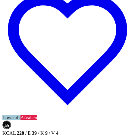
Lowcarb
Afvallen
حلال
HALAL
KCAL
228
/
E
39
/
K
9
/
V
4