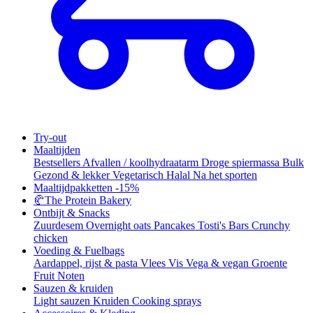
Try-out
Maaltijden
Bestsellers
Afvallen / koolhydraatarm
Droge spiermassa
Bulk
Gezond & lekker
Vegetarisch
Halal
Na het sporten
Maaltijdpakketten
-15%
🥐
The Protein Bakery
Ontbijt & Snacks
Zuurdesem
Overnight oats
Pancakes
Tosti's
Bars
Crunchy
chicken
Voeding & Fuelbags
Aardappel, rijst & pasta
Vlees
Vis
Vega & vegan
Groente
Fruit
Noten
Sauzen & kruiden
Light sauzen
Kruiden
Cooking sprays