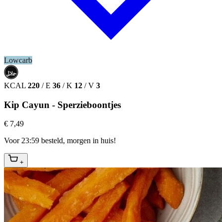
Lowcarb
حلال
HALAL
KCAL
220
/
E
36
/
K
12
/
V
3
Kip Cayun - Sperzieboontjes
€ 7,49
Voor 23:59 besteld, morgen in huis!
+