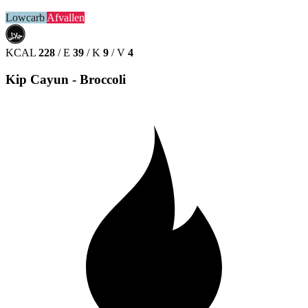
Lowcarb
Afvallen
حلال
HALAL
KCAL
228
/
E
39
/
K
9
/
V
4
Kip Cayun - Broccoli