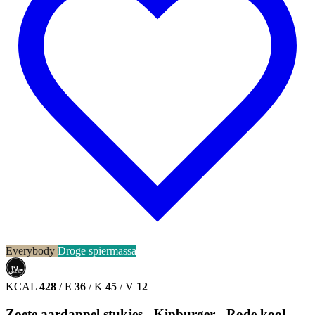
Everybody
Droge spiermassa
حلال
HALAL
KCAL
428
/
E
36
/
K
45
/
V
12
Zoete aardappel stukjes - Kipburger - Rode kool