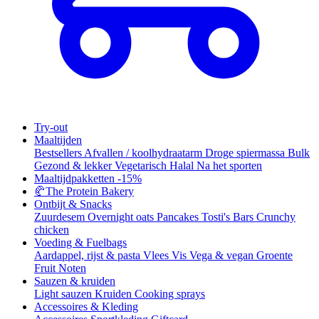
Try-out
Maaltijden
Bestsellers
Afvallen / koolhydraatarm
Droge spiermassa
Bulk
Gezond & lekker
Vegetarisch
Halal
Na het sporten
Maaltijdpakketten
-15%
🥐
The Protein Bakery
Ontbijt & Snacks
Zuurdesem
Overnight oats
Pancakes
Tosti's
Bars
Crunchy
chicken
Voeding & Fuelbags
Aardappel, rijst & pasta
Vlees
Vis
Vega & vegan
Groente
Fruit
Noten
Sauzen & kruiden
Light sauzen
Kruiden
Cooking sprays
Accessoires & Kleding