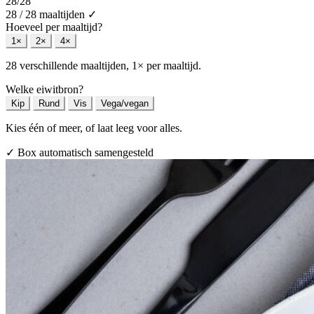
28
/28
28 / 28 maaltijden
✓
Hoeveel per maaltijd?
1×
2×
4×
28 verschillende maaltijden, 1× per maaltijd.
Welke eiwitbron?
Kip
Rund
Vis
Vega/vegan
Kies één of meer, of laat leeg voor alles.
✓ Box automatisch samengesteld