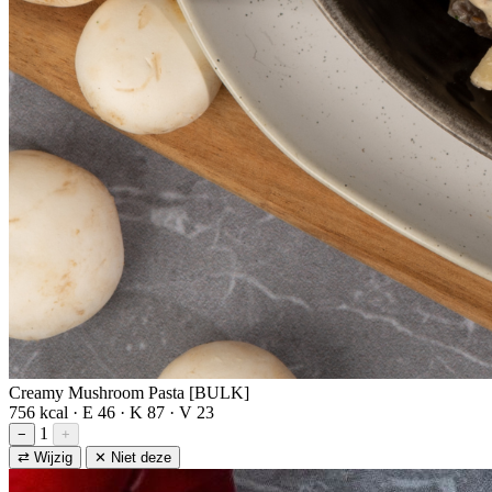
Creamy Mushroom Pasta [BULK]
756 kcal · E 46 · K 87 · V 23
1
−
+
⇄ Wijzig
✕ Niet deze