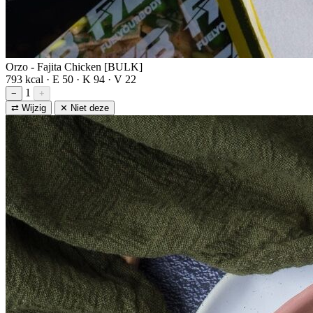
Orzo - Fajita Chicken [BULK]
793 kcal · E 50 · K 94 · V 22
1
−
+
⇄ Wijzig
✕ Niet deze