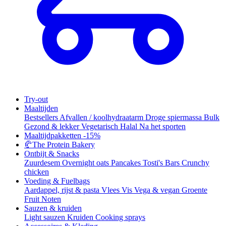
Try-out
Maaltijden
Bestsellers
Afvallen / koolhydraatarm
Droge spiermassa
Bulk
Gezond & lekker
Vegetarisch
Halal
Na het sporten
Maaltijdpakketten
-15%
🥐
The Protein Bakery
Ontbijt & Snacks
Zuurdesem
Overnight oats
Pancakes
Tosti's
Bars
Crunchy
chicken
Voeding & Fuelbags
Aardappel, rijst & pasta
Vlees
Vis
Vega & vegan
Groente
Fruit
Noten
Sauzen & kruiden
Light sauzen
Kruiden
Cooking sprays