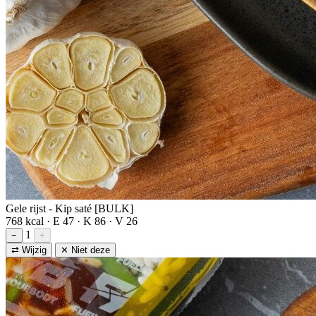
Gele rijst - Kip saté [BULK]
768 kcal · E 47 · K 86 · V 26
1
−
+
⇄ Wijzig
✕ Niet deze