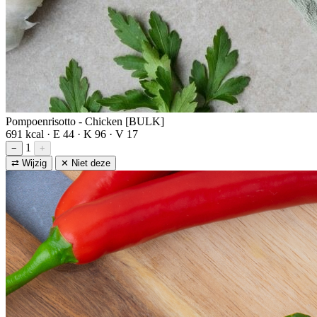
Pompoenrisotto - Chicken [BULK]
691 kcal · E 44 · K 96 · V 17
1
−
+
⇄ Wijzig
✕ Niet deze