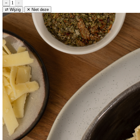
1
−
+
⇄ Wijzig
✕ Niet deze