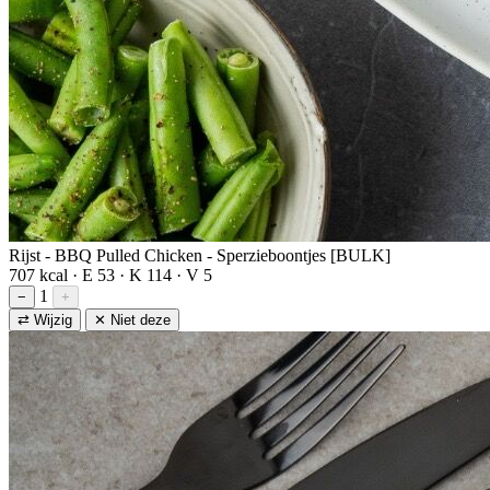
Rijst - BBQ Pulled Chicken - Sperzieboontjes [BULK]
707 kcal · E 53 · K 114 · V 5
1
−
+
⇄ Wijzig
✕ Niet deze