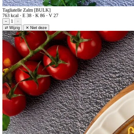
Tagliatelle Zalm [BULK]
763 kcal · E 38 · K 86 · V 27
1
−
+
⇄ Wijzig
✕ Niet deze