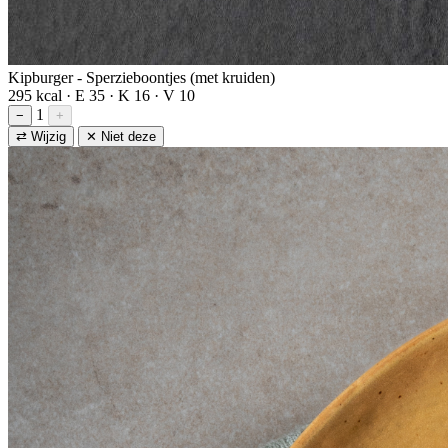
Kipburger - Sperzieboontjes (met kruiden)
295 kcal · E 35 · K 16 · V 10
1
−
+
⇄ Wijzig
✕ Niet deze