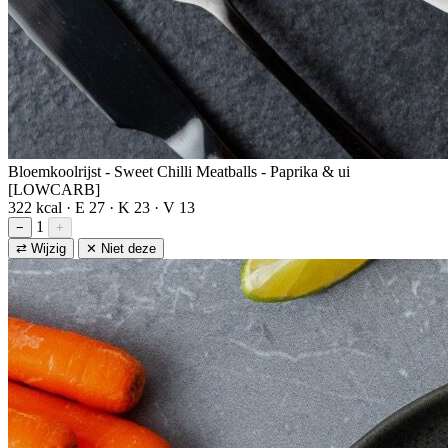
Bloemkoolrijst - Sweet Chilli Meatballs - Paprika & ui
[LOWCARB]
322 kcal · E 27 · K 23 · V 13
1
−
+
⇄ Wijzig
✕ Niet deze