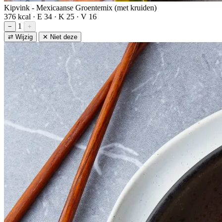
Kipvink - Mexicaanse Groentemix (met kruiden)
376 kcal · E 34 · K 25 · V 16
1
−
+
⇄ Wijzig
✕ Niet deze