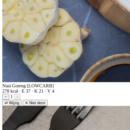
Nasi Goreng [LOWCARB]
278 kcal · E 37 · K 21 · V 4
1
−
+
⇄ Wijzig
✕ Niet deze