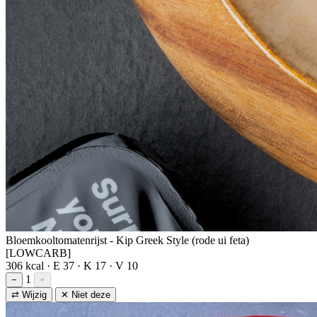
Bloemkooltomatenrijst - Kip Greek Style (rode ui feta)
[LOWCARB]
306 kcal · E 37 · K 17 · V 10
1
−
+
⇄ Wijzig
✕ Niet deze