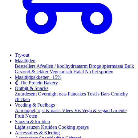
Try-out
Maaltijden
Bestsellers
Afvallen / koolhydraatarm
Droge spiermassa
Bulk
Gezond & lekker
Vegetarisch
Halal
Na het sporten
Maaltijdpakketten
-15%
🥐
The Protein Bakery
Ontbijt & Snacks
Zuurdesem
Overnight oats
Pancakes
Tosti's
Bars
Crunchy
chicken
Voeding & Fuelbags
Aardappel, rijst & pasta
Vlees
Vis
Vega & vegan
Groente
Fruit
Noten
Sauzen & kruiden
Light sauzen
Kruiden
Cooking sprays
Accessoires & Kleding