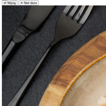
⇄ Wijzig
✕ Niet deze