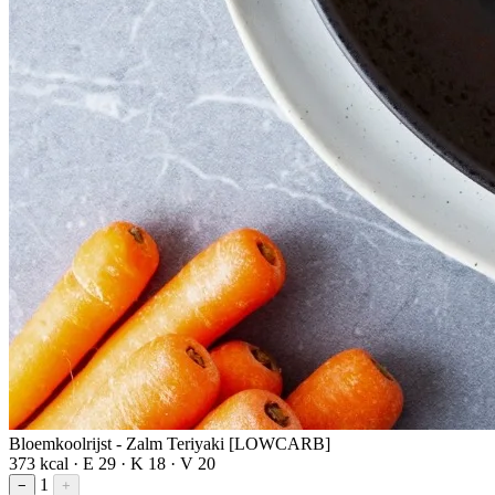
Bloemkoolrijst - Zalm Teriyaki [LOWCARB]
373 kcal · E 29 · K 18 · V 20
1
−
+