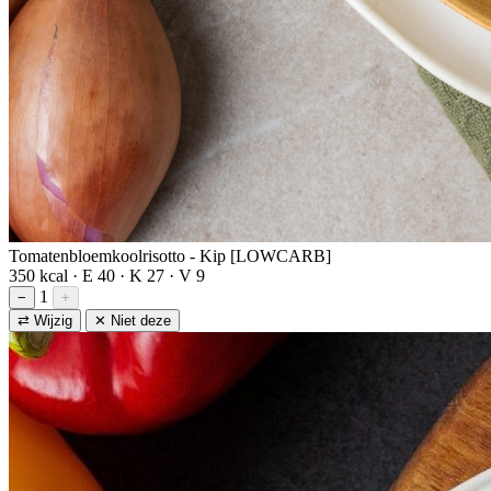
Tomatenbloemkoolrisotto - Kip [LOWCARB]
350 kcal · E 40 · K 27 · V 9
1
−
+
⇄ Wijzig
✕ Niet deze