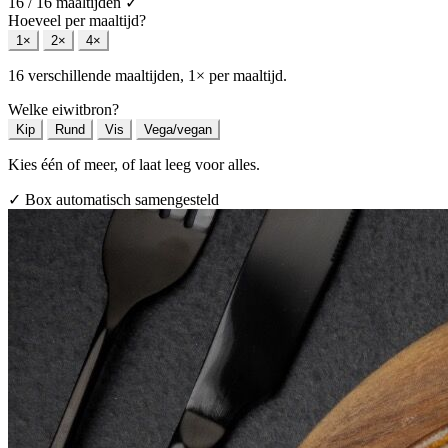
16 / 16 maaltijden
✓
Hoeveel per maaltijd?
1×
2×
4×
16 verschillende maaltijden, 1× per maaltijd.
Welke eiwitbron?
Kip
Rund
Vis
Vega/vegan
Kies één of meer, of laat leeg voor alles.
✓ Box automatisch samengesteld