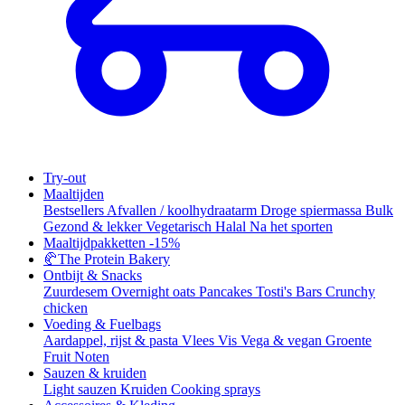
Try-out
Maaltijden
Bestsellers
Afvallen / koolhydraatarm
Droge spiermassa
Bulk
Gezond & lekker
Vegetarisch
Halal
Na het sporten
Maaltijdpakketten
-15%
🥐
The Protein Bakery
Ontbijt & Snacks
Zuurdesem
Overnight oats
Pancakes
Tosti's
Bars
Crunchy
chicken
Voeding & Fuelbags
Aardappel, rijst & pasta
Vlees
Vis
Vega & vegan
Groente
Fruit
Noten
Sauzen & kruiden
Light sauzen
Kruiden
Cooking sprays