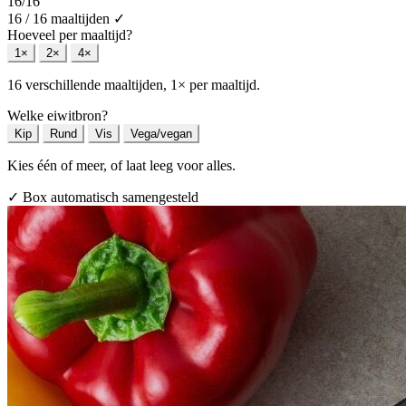
16
/16
16 / 16 maaltijden
✓
Hoeveel per maaltijd?
1×
2×
4×
16 verschillende maaltijden, 1× per maaltijd.
Welke eiwitbron?
Kip
Rund
Vis
Vega/vegan
Kies één of meer, of laat leeg voor alles.
✓ Box automatisch samengesteld