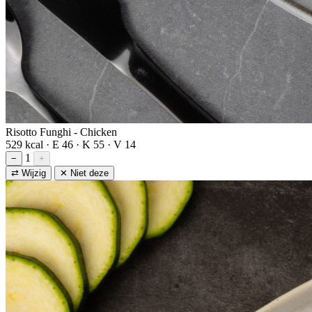
Risotto Funghi - Chicken
529 kcal · E 46 · K 55 · V 14
1
−
+
⇄ Wijzig
✕ Niet deze