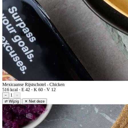
Mexicaanse Rijstschotel - Chicken
516 kcal · E 42 · K 60 · V 12
1
−
+
⇄ Wijzig
✕ Niet deze