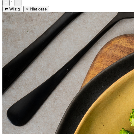
1
−
+
⇄ Wijzig
✕ Niet deze