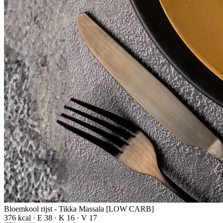
Bloemkool rijst - Tikka Massala [LOW CARB]
376 kcal · E 38 · K 16 · V 17