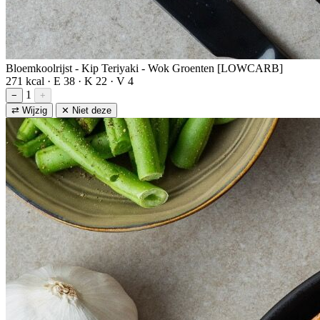
Bloemkoolrijst - Kip Teriyaki - Wok Groenten [LOWCARB]
271 kcal · E 38 · K 22 · V 4
1
−
+
⇄ Wijzig
✕ Niet deze