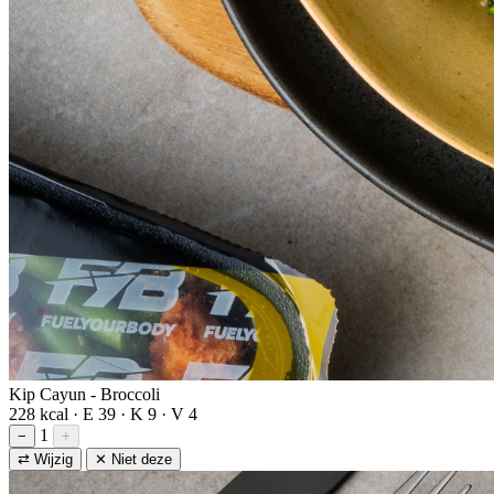
Kip Cayun - Broccoli
228 kcal · E 39 · K 9 · V 4
1
−
+
⇄ Wijzig
✕ Niet deze