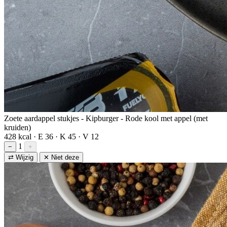
Zoete aardappel stukjes - Kipburger - Rode kool met appel (met
kruiden)
428 kcal · E 36 · K 45 · V 12
1
−
+
⇄ Wijzig
✕ Niet deze