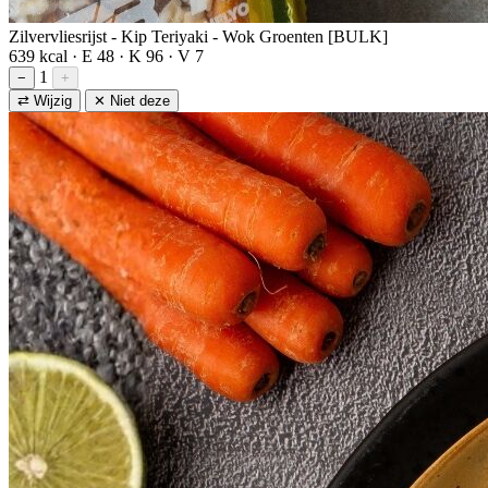
Zilvervliesrijst - Kip Teriyaki - Wok Groenten [BULK]
639 kcal · E 48 · K 96 · V 7
1
−
+
⇄ Wijzig
✕ Niet deze