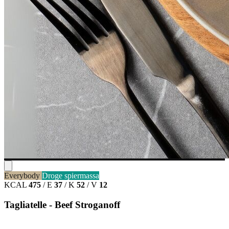
Everybody
Droge spiermassa
KCAL
475
/
E
37
/
K
52
/
V
12
Tagliatelle - Beef Stroganoff