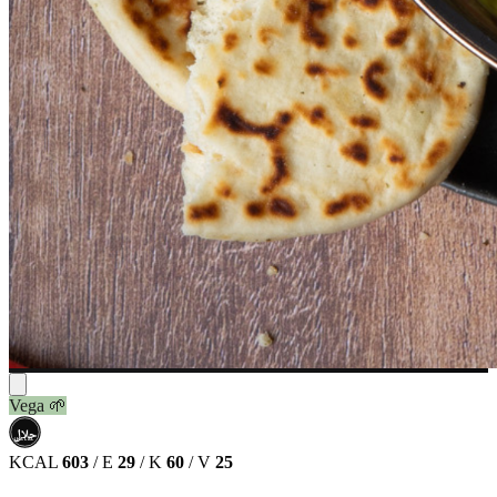
Vega
🌱
حلال
HALAL
KCAL
603
/
E
29
/
K
60
/
V
25