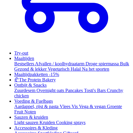
Try-out
Maaltijden
Bestsellers
Afvallen / koolhydraatarm
Droge spiermassa
Bulk
Gezond & lekker
Vegetarisch
Halal
Na het sporten
Maaltijdpakketten
-15%
🥐
The Protein Bakery
Ontbijt & Snacks
Zuurdesem
Overnight oats
Pancakes
Tosti's
Bars
Crunchy
chicken
Voeding & Fuelbags
Aardappel, rijst & pasta
Vlees
Vis
Vega & vegan
Groente
Fruit
Noten
Sauzen & kruiden
Light sauzen
Kruiden
Cooking sprays
Accessoires & Kleding