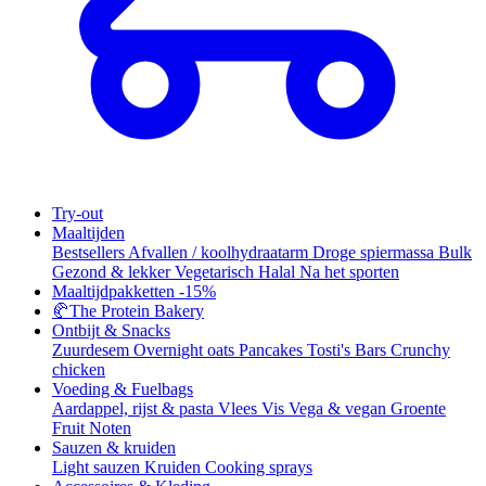
Try-out
Maaltijden
Bestsellers
Afvallen / koolhydraatarm
Droge spiermassa
Bulk
Gezond & lekker
Vegetarisch
Halal
Na het sporten
Maaltijdpakketten
-15%
🥐
The Protein Bakery
Ontbijt & Snacks
Zuurdesem
Overnight oats
Pancakes
Tosti's
Bars
Crunchy
chicken
Voeding & Fuelbags
Aardappel, rijst & pasta
Vlees
Vis
Vega & vegan
Groente
Fruit
Noten
Sauzen & kruiden
Light sauzen
Kruiden
Cooking sprays