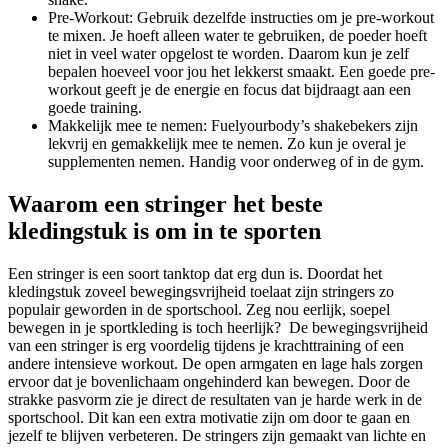
Pre-Workout: Gebruik dezelfde instructies om je pre-workout
te mixen. Je hoeft alleen water te gebruiken, de poeder hoeft
niet in veel water opgelost te worden. Daarom kun je zelf
bepalen hoeveel voor jou het lekkerst smaakt. Een goede pre-
workout geeft je de energie en focus dat bijdraagt aan een
goede training.
Makkelijk mee te nemen: Fuelyourbody’s shakebekers zijn
lekvrij en gemakkelijk mee te nemen. Zo kun je overal je
supplementen nemen. Handig voor onderweg of in de gym.
Waarom een stringer het beste
kledingstuk is om in te sporten
Een stringer is een soort tanktop dat erg dun is. Doordat het
kledingstuk zoveel bewegingsvrijheid toelaat zijn stringers zo
populair geworden in de sportschool. Zeg nou eerlijk, soepel
bewegen in je sportkleding is toch heerlijk? De bewegingsvrijheid
van een stringer is erg voordelig tijdens je krachttraining of een
andere intensieve workout. De open armgaten en lage hals zorgen
ervoor dat je bovenlichaam ongehinderd kan bewegen. Door de
strakke pasvorm zie je direct de resultaten van je harde werk in de
sportschool. Dit kan een extra motivatie zijn om door te gaan en
jezelf te blijven verbeteren. De stringers zijn gemaakt van lichte en