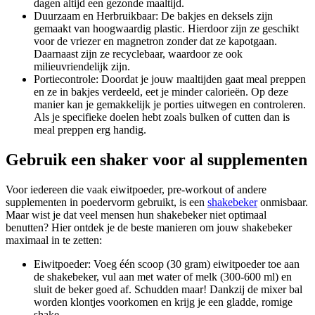
dagen altijd een gezonde maaltijd.
Duurzaam en Herbruikbaar: De bakjes en deksels zijn
gemaakt van hoogwaardig plastic. Hierdoor zijn ze geschikt
voor de vriezer en magnetron zonder dat ze kapotgaan.
Daarnaast zijn ze recyclebaar, waardoor ze ook
milieuvriendelijk zijn.
Portiecontrole: Doordat je jouw maaltijden gaat meal preppen
en ze in bakjes verdeeld, eet je minder calorieën. Op deze
manier kan je gemakkelijk je porties uitwegen en controleren.
Als je specifieke doelen hebt zoals bulken of cutten dan is
meal preppen erg handig.
Gebruik een shaker voor al supplementen
Voor iedereen die vaak eiwitpoeder, pre-workout of andere
supplementen in poedervorm gebruikt, is een
shakebeker
onmisbaar.
Maar wist je dat veel mensen hun shakebeker niet optimaal
benutten? Hier ontdek je de beste manieren om jouw shakebeker
maximaal in te zetten:
Eiwitpoeder: Voeg één scoop (30 gram) eiwitpoeder toe aan
de shakebeker, vul aan met water of melk (300-600 ml) en
sluit de beker goed af. Schudden maar! Dankzij de mixer bal
worden klontjes voorkomen en krijg je een gladde, romige
shake.