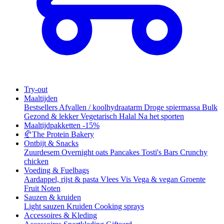
Try-out
Maaltijden
Bestsellers
Afvallen / koolhydraatarm
Droge spiermassa
Bulk
Gezond & lekker
Vegetarisch
Halal
Na het sporten
Maaltijdpakketten
-15%
🥐
The Protein Bakery
Ontbijt & Snacks
Zuurdesem
Overnight oats
Pancakes
Tosti's
Bars
Crunchy
chicken
Voeding & Fuelbags
Aardappel, rijst & pasta
Vlees
Vis
Vega & vegan
Groente
Fruit
Noten
Sauzen & kruiden
Light sauzen
Kruiden
Cooking sprays
Accessoires & Kleding