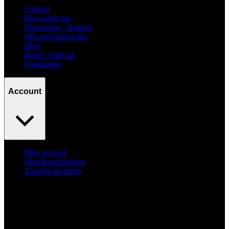
Contact
Hoe werkt het
Verzending / Betalen
Opwarm instructies
Blog
Halal certificaat
Fuelpunten
Account
Mijn account
Bestelgeschiedenis
Zakelijk bestellen
Surpass
your goals.
No excuses.
© Fuelyourbody B.V. 2026. Alle rechten voorbehouden.