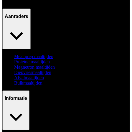
Ma - Vr / 09:00 - 17:00
Aanraders
Meal prep maaltijden
Proteïne maaltijden
Magnetron maaltijden
Diepvriesmaaltijden
Afvalmaaltijden
Bulkmaaltijden
Informatie