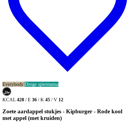
Everybody
Droge spiermassa
حلال
HALAL
KCAL
428
/
E
36
/
K
45
/
V
12
Zoete aardappel stukjes - Kipburger - Rode kool
met appel (met kruiden)