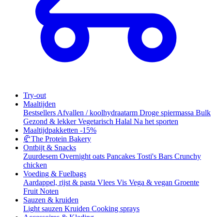
Try-out
Maaltijden
Bestsellers
Afvallen / koolhydraatarm
Droge spiermassa
Bulk
Gezond & lekker
Vegetarisch
Halal
Na het sporten
Maaltijdpakketten
-15%
🥐
The Protein Bakery
Ontbijt & Snacks
Zuurdesem
Overnight oats
Pancakes
Tosti's
Bars
Crunchy
chicken
Voeding & Fuelbags
Aardappel, rijst & pasta
Vlees
Vis
Vega & vegan
Groente
Fruit
Noten
Sauzen & kruiden
Light sauzen
Kruiden
Cooking sprays