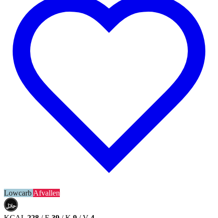
Lowcarb
Afvallen
حلال
HALAL
KCAL
228
/
E
39
/
K
9
/
V
4