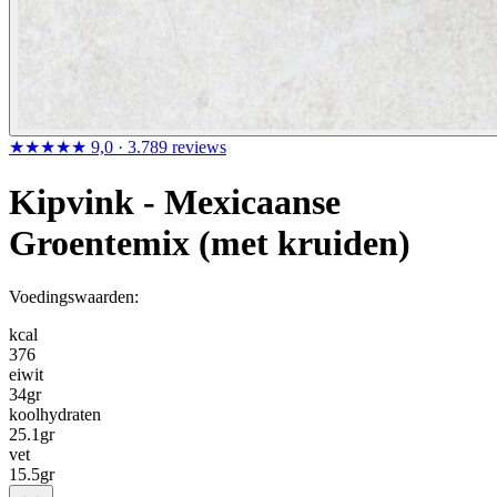
★★★★★
9,0
· 3.789 reviews
Kipvink - Mexicaanse
Groentemix (met kruiden)
Voedingswaarden:
kcal
376
eiwit
34
gr
koolhydraten
25.1
gr
vet
15.5
gr