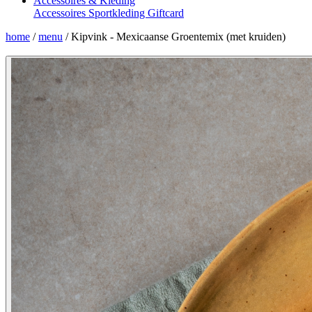
Accessoires & Kleding
Accessoires
Sportkleding
Giftcard
home
/
menu
/
Kipvink - Mexicaanse Groentemix (met kruiden)