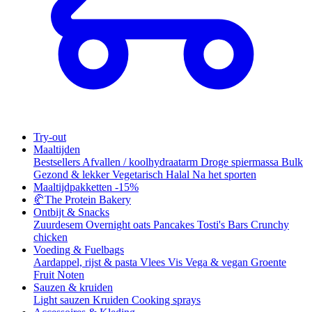
Try-out
Maaltijden
Bestsellers
Afvallen / koolhydraatarm
Droge spiermassa
Bulk
Gezond & lekker
Vegetarisch
Halal
Na het sporten
Maaltijdpakketten
-15%
🥐
The Protein Bakery
Ontbijt & Snacks
Zuurdesem
Overnight oats
Pancakes
Tosti's
Bars
Crunchy
chicken
Voeding & Fuelbags
Aardappel, rijst & pasta
Vlees
Vis
Vega & vegan
Groente
Fruit
Noten
Sauzen & kruiden
Light sauzen
Kruiden
Cooking sprays