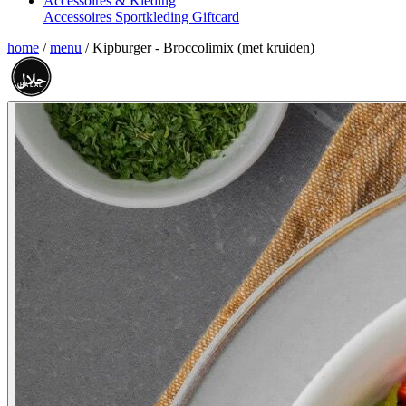
Accessoires & Kleding
Accessoires
Sportkleding
Giftcard
home
/
menu
/
Kipburger - Broccolimix (met kruiden)
حلال
HALAL