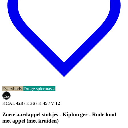
Everybody
Droge spiermassa
حلال
HALAL
KCAL
428
/
E
36
/
K
45
/
V
12
Zoete aardappel stukjes - Kipburger - Rode kool
met appel (met kruiden)