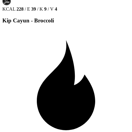
حلال
HALAL
KCAL
228
/
E
39
/
K
9
/
V
4
Kip Cayun - Broccoli