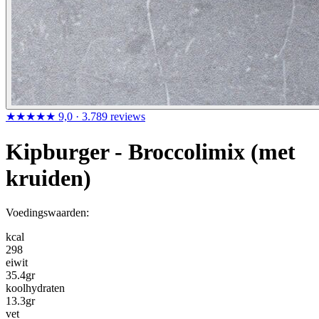
★★★★★
9,0
· 3.789 reviews
Kipburger - Broccolimix (met
kruiden)
Voedingswaarden:
kcal
298
eiwit
35.4
gr
koolhydraten
13.3
gr
vet