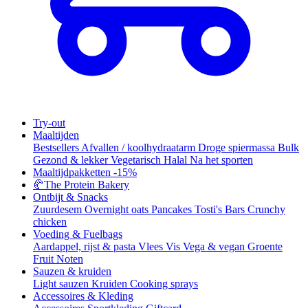
Try-out
Maaltijden
Bestsellers
Afvallen / koolhydraatarm
Droge spiermassa
Bulk
Gezond & lekker
Vegetarisch
Halal
Na het sporten
Maaltijdpakketten
-15%
🥐
The Protein Bakery
Ontbijt & Snacks
Zuurdesem
Overnight oats
Pancakes
Tosti's
Bars
Crunchy
chicken
Voeding & Fuelbags
Aardappel, rijst & pasta
Vlees
Vis
Vega & vegan
Groente
Fruit
Noten
Sauzen & kruiden
Light sauzen
Kruiden
Cooking sprays
Accessoires & Kleding