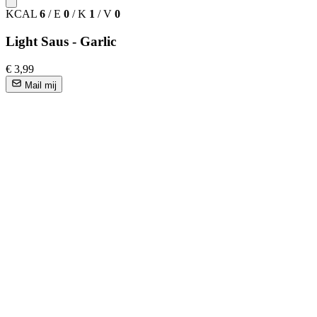
KCAL
6
/
E
0
/
K
1
/
V
0
Light Saus - Garlic
€ 3,99
Mail mij