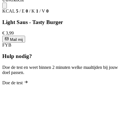
KCAL
5
/
E
0
/
K
1
/
V
0
Light Saus - Tasty Burger
€ 3,99
Mail mij
FYB
Hulp nodig?
Doe de test en weet binnen 2 minuten welke maaltijden bij jouw
doel passen.
Doe de test