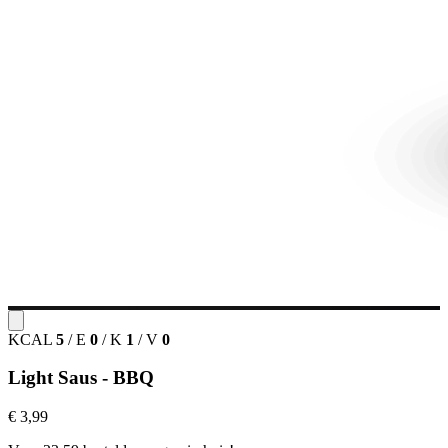
KCAL
5
/
E
0
/
K
1
/
V
0
Light Saus - BBQ
€ 3,99