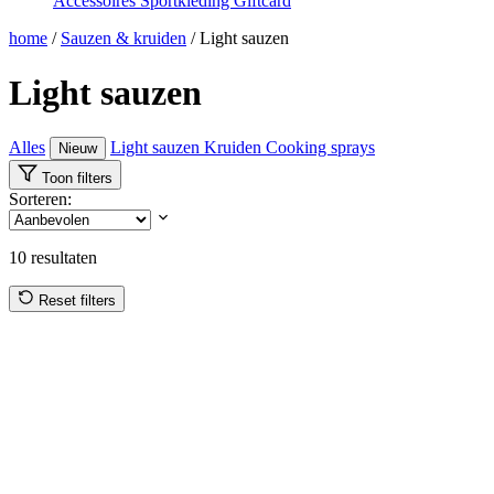
Accessoires
Sportkleding
Giftcard
home
/
Sauzen & kruiden
/
Light sauzen
Light sauzen
Alles
Light sauzen
Kruiden
Cooking sprays
Nieuw
Toon filters
Sorteren:
10
resultaten
Reset filters