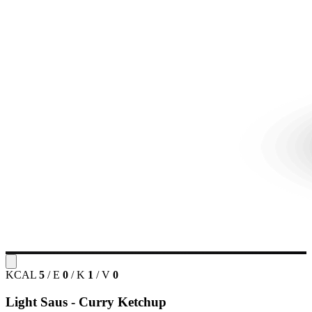
KCAL
5
/
E
0
/
K
1
/
V
0
Light Saus - Curry Ketchup