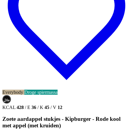
Everybody
Droge spiermassa
حلال
HALAL
KCAL
428
/
E
36
/
K
45
/
V
12
Zoete aardappel stukjes - Kipburger - Rode kool
met appel (met kruiden)