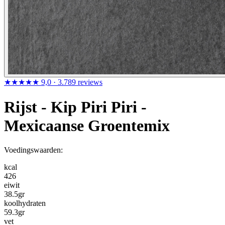
★★★★★
9,0
· 3.789 reviews
Rijst - Kip Piri Piri -
Mexicaanse Groentemix
Voedingswaarden:
kcal
426
eiwit
38.5
gr
koolhydraten
59.3
gr
vet