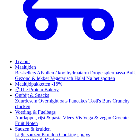
Try-out
Maaltijden
Bestsellers
Afvallen / koolhydraatarm
Droge spiermassa
Bulk
Gezond & lekker
Vegetarisch
Halal
Na het sporten
Maaltijdpakketten
-15%
🥐
The Protein Bakery
Ontbijt & Snacks
Zuurdesem
Overnight oats
Pancakes
Tosti's
Bars
Crunchy
chicken
Voeding & Fuelbags
Aardappel, rijst & pasta
Vlees
Vis
Vega & vegan
Groente
Fruit
Noten
Sauzen & kruiden
Light sauzen
Kruiden
Cooking sprays