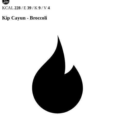
حلال
HALAL
KCAL
228
/
E
39
/
K
9
/
V
4
Kip Cayun - Broccoli