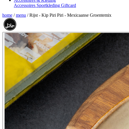
Accessoires & Kleding
Accessoires
Sportkleding
Giftcard
home
/
menu
/
Rijst - Kip Piri Piri - Mexicaanse Groentemix
حلال
HALAL