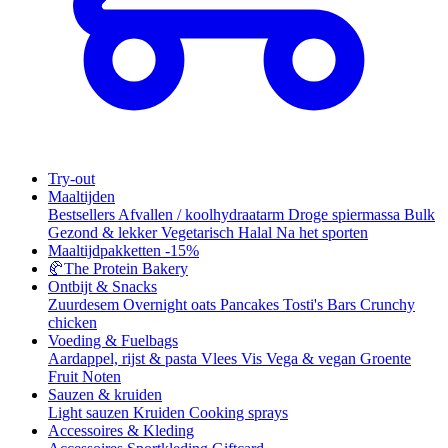
Try-out
Maaltijden
Bestsellers
Afvallen / koolhydraatarm
Droge spiermassa
Bulk
Gezond & lekker
Vegetarisch
Halal
Na het sporten
Maaltijdpakketten
-15%
🥐
The Protein Bakery
Ontbijt & Snacks
Zuurdesem
Overnight oats
Pancakes
Tosti's
Bars
Crunchy
chicken
Voeding & Fuelbags
Aardappel, rijst & pasta
Vlees
Vis
Vega & vegan
Groente
Fruit
Noten
Sauzen & kruiden
Light sauzen
Kruiden
Cooking sprays
Accessoires & Kleding