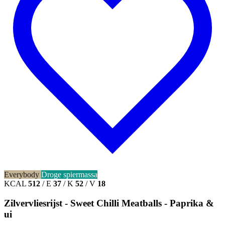
Everybody
Droge spiermassa
KCAL
512
/
E
37
/
K
52
/
V
18
Zilvervliesrijst - Sweet Chilli Meatballs - Paprika &
ui