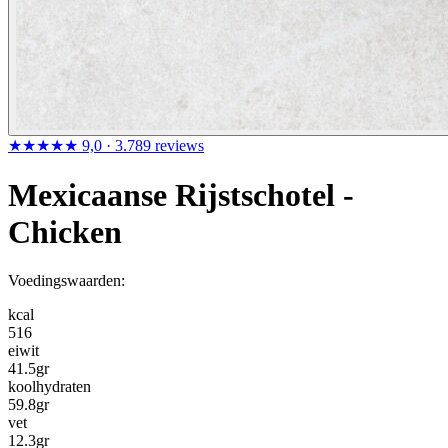
★★★★★
9,0
· 3.789 reviews
Mexicaanse Rijstschotel -
Chicken
Voedingswaarden:
kcal
516
eiwit
41.5
gr
koolhydraten
59.8
gr
vet
12.3
gr