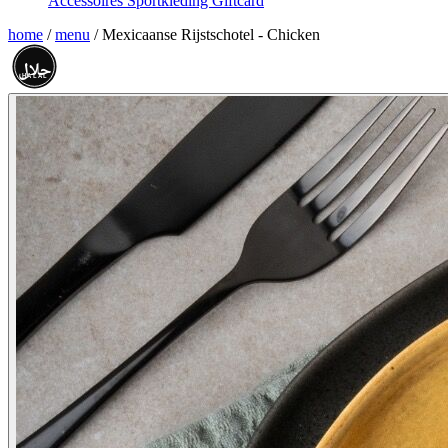
Accessoires
Sportkleding
Giftcard
home
/
menu
/
Mexicaanse Rijstschotel - Chicken
حلال
HALAL