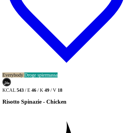
Everybody
Droge spiermassa
حلال
HALAL
KCAL
543
/
E
46
/
K
49
/
V
18
Risotto Spinazie - Chicken