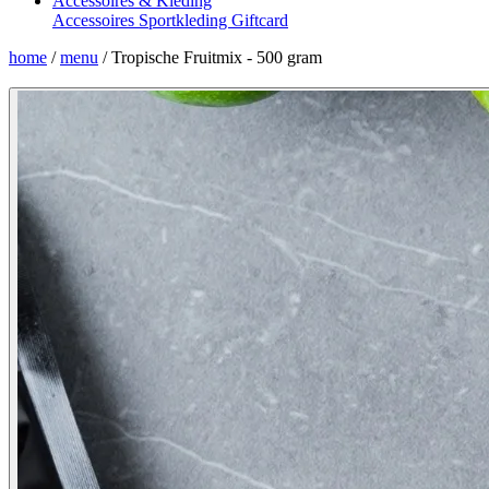
Accessoires & Kleding
Accessoires
Sportkleding
Giftcard
home
/
menu
/
Tropische Fruitmix - 500 gram