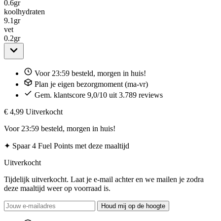
0.6
gr
koolhydraten
9.1
gr
vet
0.2
gr
Voor 23:59 besteld, morgen in huis!
Plan je eigen bezorgmoment (ma-vr)
Gem. klantscore 9,0/10 uit 3.789 reviews
€ 4,99
Uitverkocht
Voor 23:59 besteld, morgen in huis!
✦
Spaar 4 Fuel Points met deze maaltijd
Uitverkocht
Tijdelijk uitverkocht. Laat je e-mail achter en we mailen je zodra
deze maaltijd weer op voorraad is.
Houd mij op de hoogte