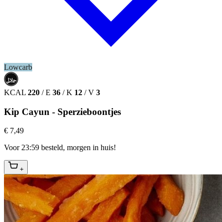
Lowcarb
حلال
HALAL
KCAL
220
/
E
36
/
K
12
/
V
3
Kip Cayun - Sperzieboontjes
€ 7,49
Voor 23:59 besteld, morgen in huis!
+