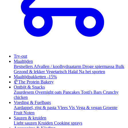
Try-out
Maaltijden
Bestsellers
Afvallen / koolhydraatarm
Droge spiermassa
Bulk
Gezond & lekker
Vegetarisch
Halal
Na het sporten
Maaltijdpakketten
-15%
🥐
The Protein Bakery
Ontbijt & Snacks
Zuurdesem
Overnight oats
Pancakes
Tosti's
Bars
Crunchy
chicken
Voeding & Fuelbags
Aardappel, rijst & pasta
Vlees
Vis
Vega & vegan
Groente
Fruit
Noten
Sauzen & kruiden
Light sauzen
Kruiden
Cooking sprays