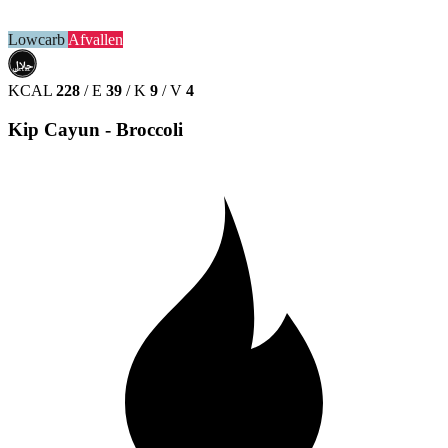
Lowcarb
Afvallen
حلال
HALAL
KCAL
228
/
E
39
/
K
9
/
V
4
Kip Cayun - Broccoli