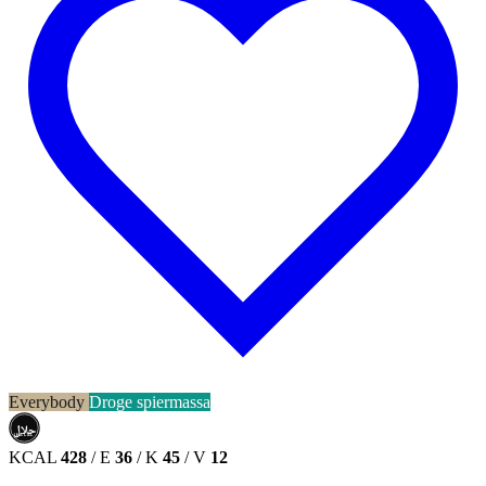
Everybody
Droge spiermassa
حلال
HALAL
KCAL
428
/
E
36
/
K
45
/
V
12