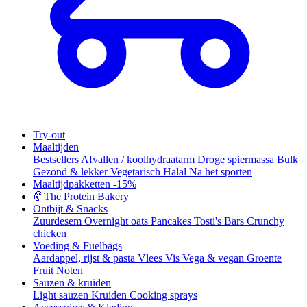
Try-out
Maaltijden
Bestsellers
Afvallen / koolhydraatarm
Droge spiermassa
Bulk
Gezond & lekker
Vegetarisch
Halal
Na het sporten
Maaltijdpakketten
-15%
🥐
The Protein Bakery
Ontbijt & Snacks
Zuurdesem
Overnight oats
Pancakes
Tosti's
Bars
Crunchy
chicken
Voeding & Fuelbags
Aardappel, rijst & pasta
Vlees
Vis
Vega & vegan
Groente
Fruit
Noten
Sauzen & kruiden
Light sauzen
Kruiden
Cooking sprays