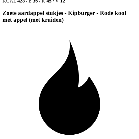
KCAL
428
/
E
36
/
K
45
/
V
12
Zoete aardappel stukjes - Kipburger - Rode kool
met appel (met kruiden)