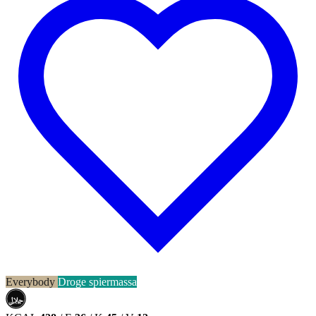
Everybody
Droge spiermassa
حلال
HALAL