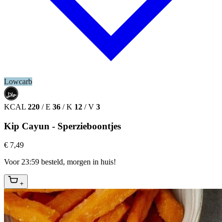
Lowcarb
حلال
HALAL
KCAL
220
/
E
36
/
K
12
/
V
3
Kip Cayun - Sperzieboontjes
€ 7,49
Voor 23:59 besteld, morgen in huis!
+