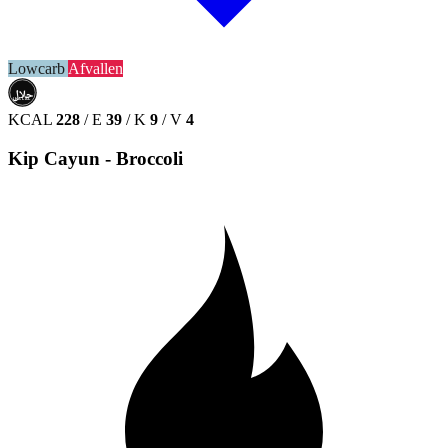
Lowcarb
Afvallen
حلال
HALAL
KCAL
228
/
E
39
/
K
9
/
V
4
Kip Cayun - Broccoli