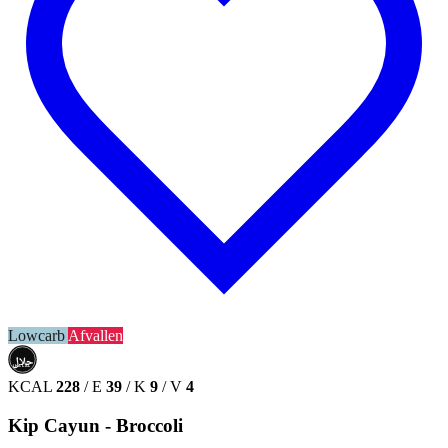
Lowcarb
Afvallen
حلال
HALAL
KCAL
228
/
E
39
/
K
9
/
V
4
Kip Cayun - Broccoli