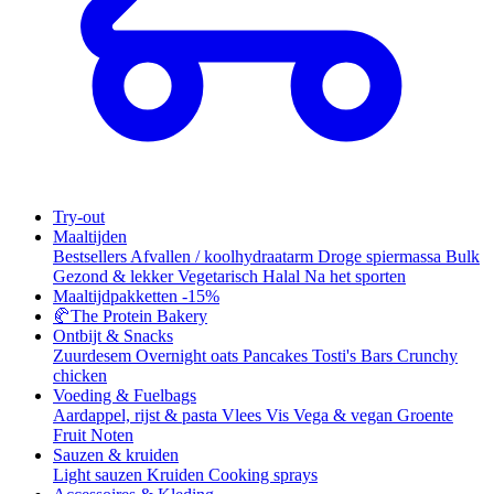
Try-out
Maaltijden
Bestsellers
Afvallen / koolhydraatarm
Droge spiermassa
Bulk
Gezond & lekker
Vegetarisch
Halal
Na het sporten
Maaltijdpakketten
-15%
🥐
The Protein Bakery
Ontbijt & Snacks
Zuurdesem
Overnight oats
Pancakes
Tosti's
Bars
Crunchy
chicken
Voeding & Fuelbags
Aardappel, rijst & pasta
Vlees
Vis
Vega & vegan
Groente
Fruit
Noten
Sauzen & kruiden
Light sauzen
Kruiden
Cooking sprays