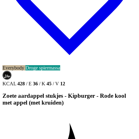
Everybody
Droge spiermassa
حلال
HALAL
KCAL
428
/
E
36
/
K
45
/
V
12
Zoete aardappel stukjes - Kipburger - Rode kool
met appel (met kruiden)