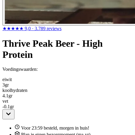
★★★★★
9,0
· 3.789 reviews
Thrive Peak Beer - High
Protein
Voedingswaarden:
eiwit
3
gr
koolhydraten
4.1
gr
vet
-0.1
gr
Voor 23:59 besteld, morgen in huis!
Plan je eigen bezorgmoment (ma-vr)