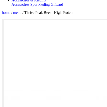
Accessoires & Kleding
Accessoires
Sportkleding
Giftcard
home
/
menu
/
Thrive Peak Beer - High Protein