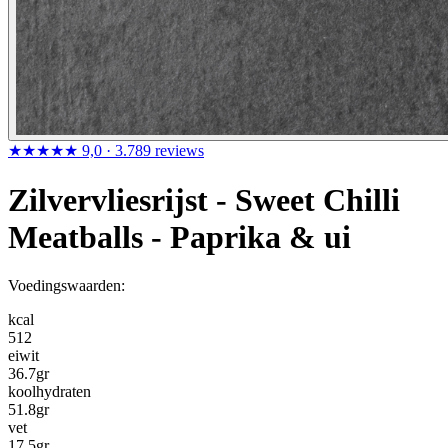
★★★★★
9,0
· 3.789 reviews
Zilvervliesrijst - Sweet Chilli
Meatballs - Paprika & ui
Voedingswaarden:
kcal
512
eiwit
36.7
gr
koolhydraten
51.8
gr
vet
17.5
gr