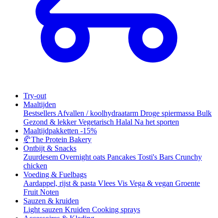
Try-out
Maaltijden
Bestsellers
Afvallen / koolhydraatarm
Droge spiermassa
Bulk
Gezond & lekker
Vegetarisch
Halal
Na het sporten
Maaltijdpakketten
-15%
🥐
The Protein Bakery
Ontbijt & Snacks
Zuurdesem
Overnight oats
Pancakes
Tosti's
Bars
Crunchy
chicken
Voeding & Fuelbags
Aardappel, rijst & pasta
Vlees
Vis
Vega & vegan
Groente
Fruit
Noten
Sauzen & kruiden
Light sauzen
Kruiden
Cooking sprays