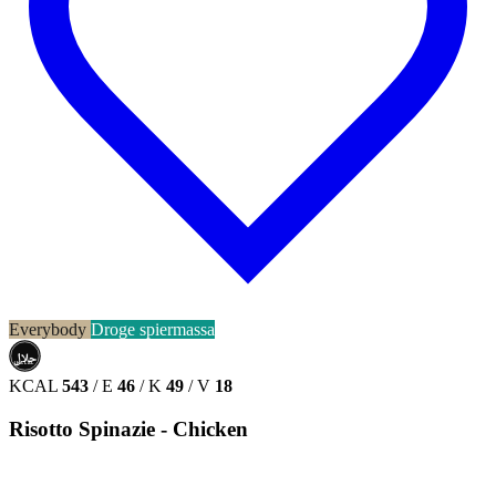
Everybody
Droge spiermassa
حلال
HALAL
KCAL
543
/
E
46
/
K
49
/
V
18
Risotto Spinazie - Chicken