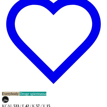
Everybody
Droge spiermassa
حلال
HALAL
KCAL
533
/
E
42
/
K
57
/
V
15