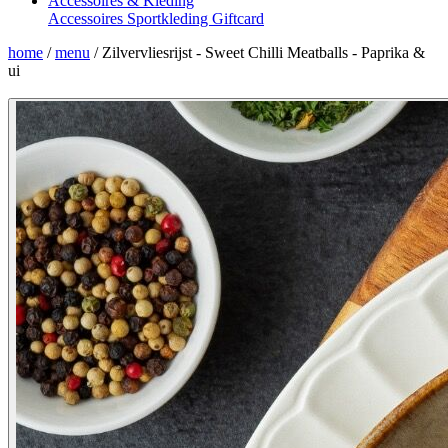
Accessoires & Kleding
Accessoires
Sportkleding
Giftcard
home
/
menu
/
Zilvervliesrijst - Sweet Chilli Meatballs - Paprika &
ui