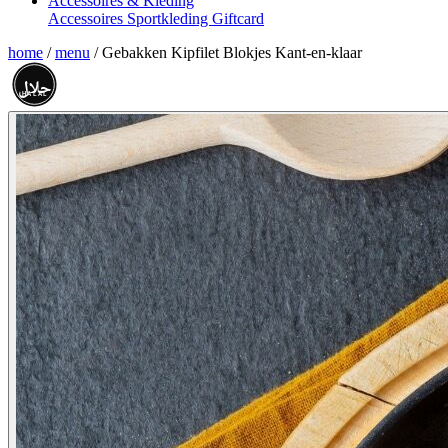
Accessoires & Kleding
Accessoires
Sportkleding
Giftcard
home
/
menu
/
Gebakken Kipfilet Blokjes Kant-en-klaar
حلال
HALAL