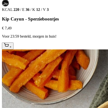
حلال
HALAL
KCAL
220
/
E
36
/
K
12
/
V
3
Kip Cayun - Sperzieboontjes
€ 7,49
Voor 23:59 besteld, morgen in huis!
+