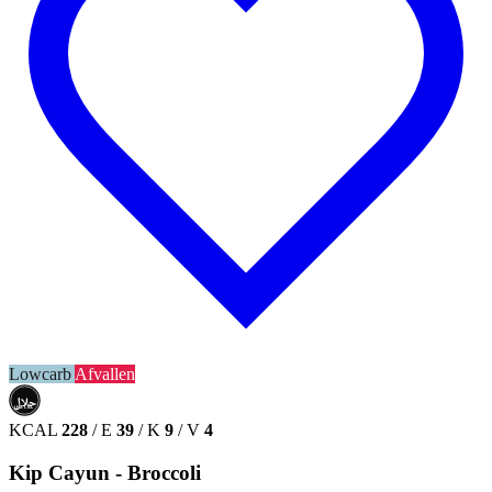
Lowcarb
Afvallen
حلال
HALAL
KCAL
228
/
E
39
/
K
9
/
V
4
Kip Cayun - Broccoli