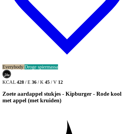
Everybody
Droge spiermassa
حلال
HALAL
KCAL
428
/
E
36
/
K
45
/
V
12
Zoete aardappel stukjes - Kipburger - Rode kool
met appel (met kruiden)