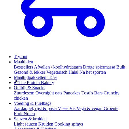
Try-out
Maaltijden
Bestsellers
Afvallen / koolhydraatarm
Droge spiermassa
Bulk
Gezond & lekker
Vegetarisch
Halal
Na het sporten
Maaltijdpakketten
-15%
🥐
The Protein Bakery
Ontbijt & Snacks
Zuurdesem
Overnight oats
Pancakes
Tosti's
Bars
Crunchy
chicken
Voeding & Fuelbags
Aardappel, rijst & pasta
Vlees
Vis
Vega & vegan
Groente
Fruit
Noten
Sauzen & kruiden
Light sauzen
Kruiden
Cooking sprays