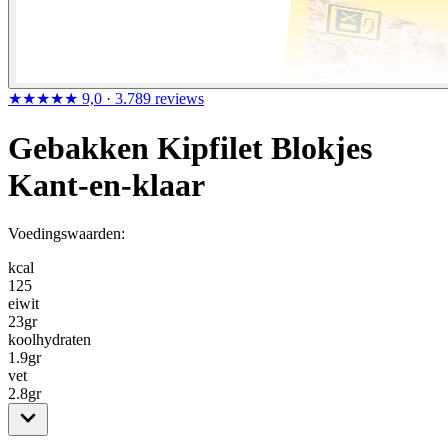
★★★★★
9,0
· 3.789 reviews
Gebakken Kipfilet Blokjes
Kant-en-klaar
Voedingswaarden:
kcal
125
eiwit
23
gr
koolhydraten
1.9
gr
vet
2.8
gr