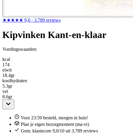
★★★★★
9,0
· 3.789 reviews
Kipvinken Kant-en-klaar
Voedingswaarden:
kcal
174
eiwit
18.4
gr
koolhydraten
5.3
gr
vet
8.6
gr
Voor 23:59 besteld, morgen in huis!
Plan je eigen bezorgmoment (ma-vr)
Gem. klantscore 9,0/10 uit 3.789 reviews