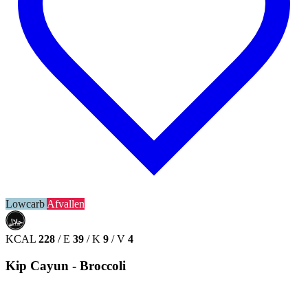
Lowcarb
Afvallen
حلال
HALAL
KCAL
228
/
E
39
/
K
9
/
V
4
Kip Cayun - Broccoli