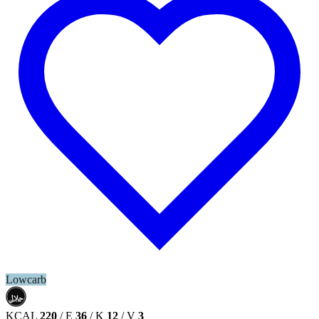
Lowcarb
حلال
HALAL
KCAL
220
/
E
36
/
K
12
/
V
3