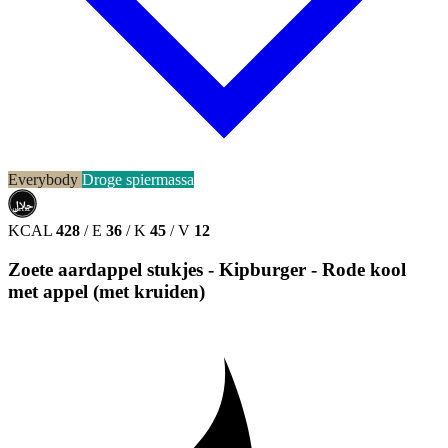
Everybody
Droge spiermassa
حلال
HALAL
KCAL
428
/
E
36
/
K
45
/
V
12
Zoete aardappel stukjes - Kipburger - Rode kool
met appel (met kruiden)