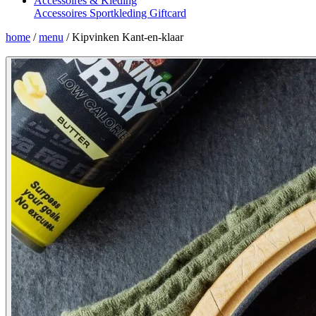
Accessoires & Kleding
Accessoires
Sportkleding
Giftcard
home
/
menu
/
Kipvinken Kant-en-klaar