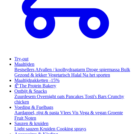
Try-out
Maaltijden
Bestsellers
Afvallen / koolhydraatarm
Droge spiermassa
Bulk
Gezond & lekker
Vegetarisch
Halal
Na het sporten
Maaltijdpakketten
-15%
🥐
The Protein Bakery
Ontbijt & Snacks
Zuurdesem
Overnight oats
Pancakes
Tosti's
Bars
Crunchy
chicken
Voeding & Fuelbags
Aardappel, rijst & pasta
Vlees
Vis
Vega & vegan
Groente
Fruit
Noten
Sauzen & kruiden
Light sauzen
Kruiden
Cooking sprays