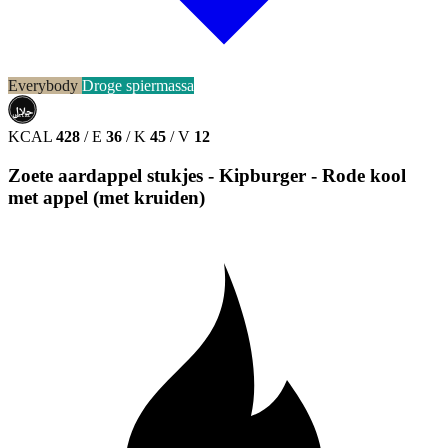
Everybody
Droge spiermassa
حلال
HALAL
KCAL
428
/
E
36
/
K
45
/
V
12
Zoete aardappel stukjes - Kipburger - Rode kool
met appel (met kruiden)