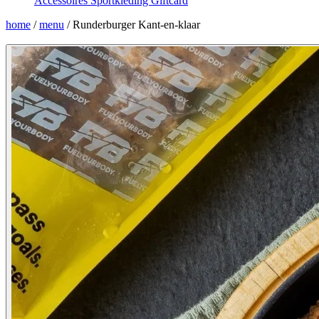
Accessoires
Sportkleding
Giftcard
home
/
menu
/
Runderburger Kant-en-klaar