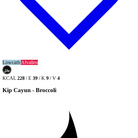
Lowcarb
Afvallen
حلال
HALAL
KCAL
228
/
E
39
/
K
9
/
V
4
Kip Cayun - Broccoli