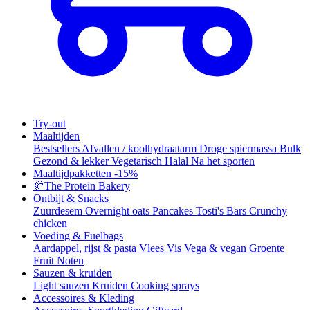
Try-out
Maaltijden
Bestsellers
Afvallen / koolhydraatarm
Droge spiermassa
Bulk
Gezond & lekker
Vegetarisch
Halal
Na het sporten
Maaltijdpakketten
-15%
🥐
The Protein Bakery
Ontbijt & Snacks
Zuurdesem
Overnight oats
Pancakes
Tosti's
Bars
Crunchy
chicken
Voeding & Fuelbags
Aardappel, rijst & pasta
Vlees
Vis
Vega & vegan
Groente
Fruit
Noten
Sauzen & kruiden
Light sauzen
Kruiden
Cooking sprays
Accessoires & Kleding