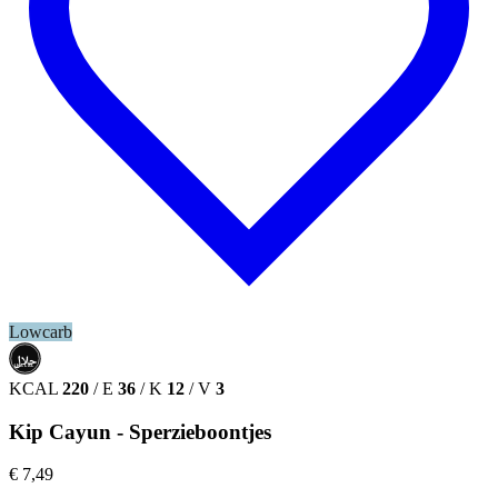
Lowcarb
حلال
HALAL
KCAL
220
/
E
36
/
K
12
/
V
3
Kip Cayun - Sperzieboontjes
€ 7,49