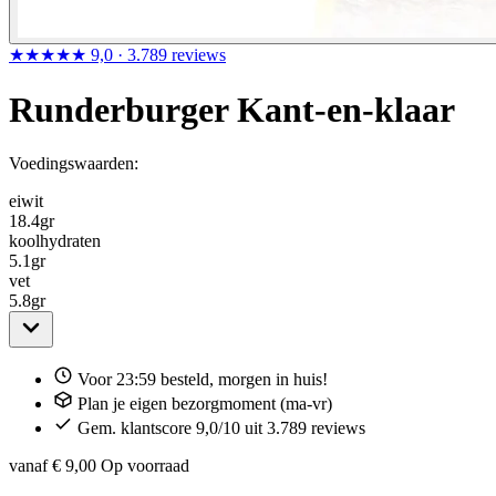
★★★★★
9,0
· 3.789 reviews
Runderburger Kant-en-klaar
Voedingswaarden:
eiwit
18.4
gr
koolhydraten
5.1
gr
vet
5.8
gr
Voor 23:59 besteld, morgen in huis!
Plan je eigen bezorgmoment (ma-vr)
Gem. klantscore 9,0/10 uit 3.789 reviews
vanaf € 9,00
Op voorraad