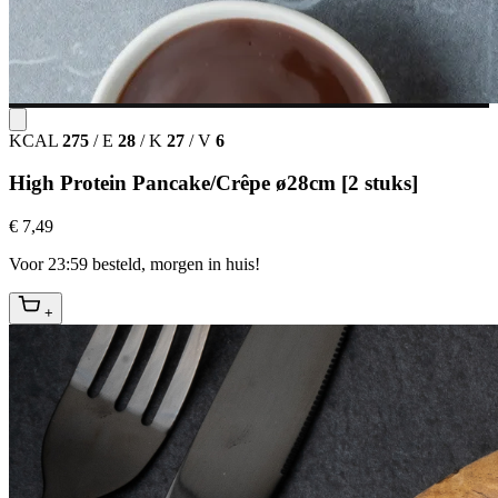
KCAL
275
/
E
28
/
K
27
/
V
6
High Protein Pancake/Crêpe ø28cm [2 stuks]
€ 7,49
Voor 23:59 besteld, morgen in huis!
+