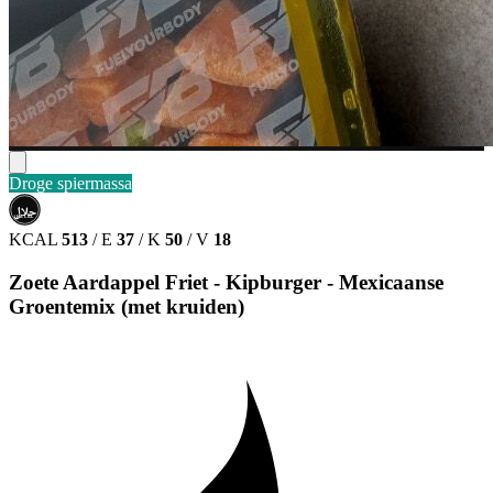
Droge spiermassa
حلال
HALAL
KCAL
513
/
E
37
/
K
50
/
V
18
Zoete Aardappel Friet - Kipburger - Mexicaanse
Groentemix (met kruiden)