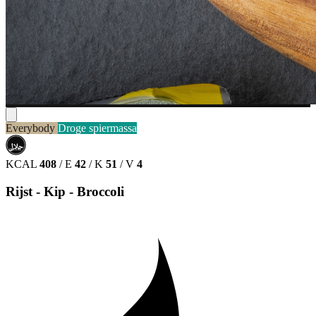
Everybody
Droge spiermassa
حلال
HALAL
KCAL
408
/
E
42
/
K
51
/
V
4
Rijst - Kip - Broccoli