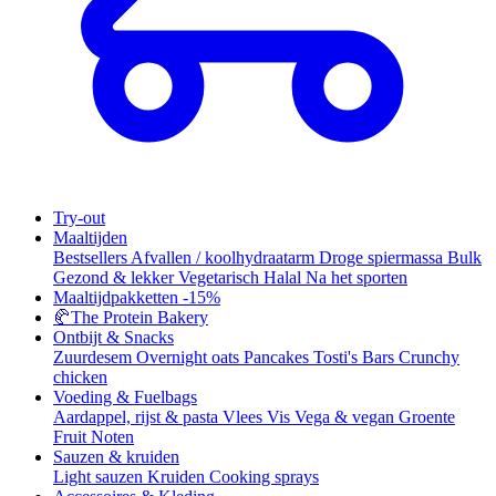
Try-out
Maaltijden
Bestsellers
Afvallen / koolhydraatarm
Droge spiermassa
Bulk
Gezond & lekker
Vegetarisch
Halal
Na het sporten
Maaltijdpakketten
-15%
🥐
The Protein Bakery
Ontbijt & Snacks
Zuurdesem
Overnight oats
Pancakes
Tosti's
Bars
Crunchy
chicken
Voeding & Fuelbags
Aardappel, rijst & pasta
Vlees
Vis
Vega & vegan
Groente
Fruit
Noten
Sauzen & kruiden
Light sauzen
Kruiden
Cooking sprays