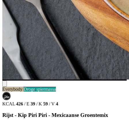
Everybody
Droge spiermassa
حلال
HALAL
KCAL
426
/
E
39
/
K
59
/
V
4
Rijst - Kip Piri Piri - Mexicaanse Groentemix