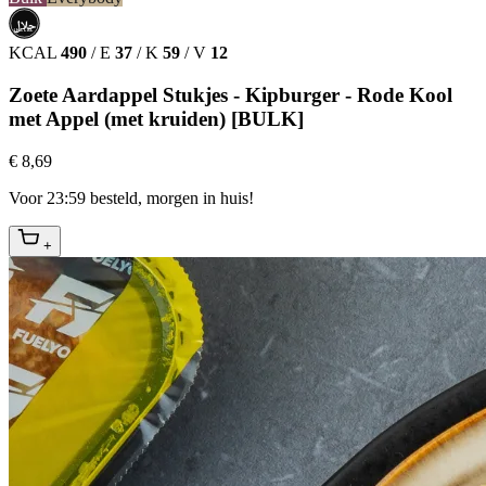
حلال
HALAL
KCAL
490
/
E
37
/
K
59
/
V
12
Zoete Aardappel Stukjes - Kipburger - Rode Kool
met Appel (met kruiden) [BULK]
€ 8,69
Voor 23:59 besteld, morgen in huis!
+