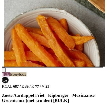
Bulk
Everybody
حلال
HALAL
KCAL
687
/
E
39
/
K
77
/
V
25
Zoete Aardappel Friet - Kipburger - Mexicaanse
Groentemix (met kruiden) [BULK]