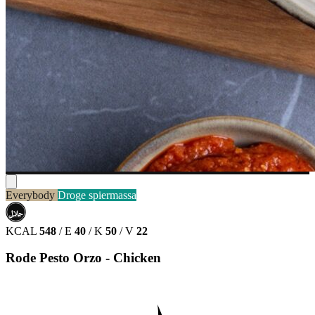
Everybody
Droge spiermassa
حلال
HALAL
KCAL
548
/
E
40
/
K
50
/
V
22
Rode Pesto Orzo - Chicken