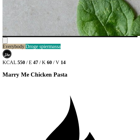
Everybody
Droge spiermassa
حلال
HALAL
KCAL
550
/
E
47
/
K
60
/
V
14
Marry Me Chicken Pasta