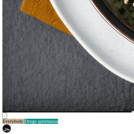
Everybody
Droge spiermassa
حلال
HALAL