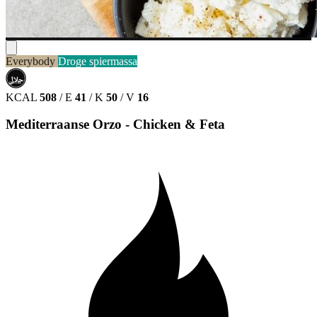
Everybody
Droge spiermassa
حلال
HALAL
KCAL
508
/
E
41
/
K
50
/
V
16
Mediterraanse Orzo - Chicken & Feta