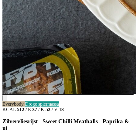
Everybody
Droge spiermassa
KCAL
512
/
E
37
/
K
52
/
V
18
Zilvervliesrijst - Sweet Chilli Meatballs - Paprika &
ui