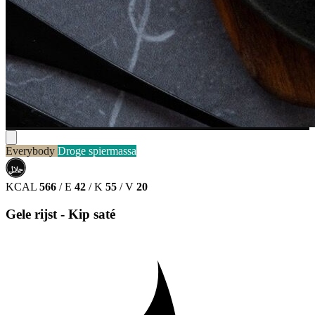
Everybody
Droge spiermassa
حلال
HALAL
KCAL
566
/
E
42
/
K
55
/
V
20
Gele rijst - Kip saté