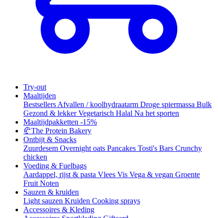
Try-out
Maaltijden
Bestsellers
Afvallen / koolhydraatarm
Droge spiermassa
Bulk
Gezond & lekker
Vegetarisch
Halal
Na het sporten
Maaltijdpakketten
-15%
🥐
The Protein Bakery
Ontbijt & Snacks
Zuurdesem
Overnight oats
Pancakes
Tosti's
Bars
Crunchy
chicken
Voeding & Fuelbags
Aardappel, rijst & pasta
Vlees
Vis
Vega & vegan
Groente
Fruit
Noten
Sauzen & kruiden
Light sauzen
Kruiden
Cooking sprays
Accessoires & Kleding