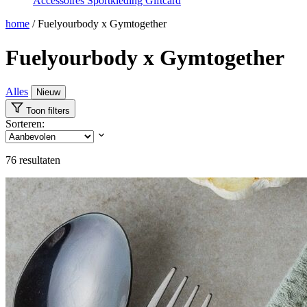
Accessoires
Sportkleding
Giftcard
home
/
Fuelyourbody x Gymtogether
Fuelyourbody x Gymtogether
Alles
Nieuw
Toon filters
Sorteren:
76
resultaten